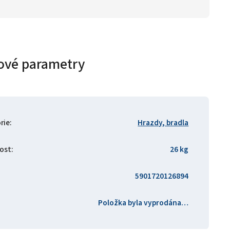
ové parametry
rie
:
Hrazdy, bradla
ost
:
26 kg
5901720126894
Položka byla vyprodána…