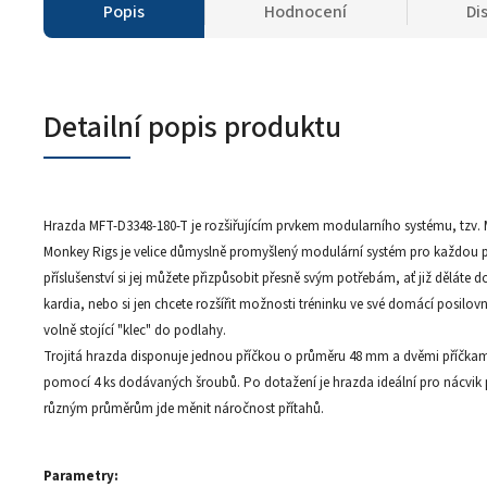
Popis
Hodnocení
Di
Detailní popis produktu
Hrazda MFT-D3348-180-T je rozšiřujícím prvkem modularního systému, tzv.
Monkey Rigs je velice důmyslně promyšlený modulární systém pro každou 
příslušenství si jej můžete přizpůsobit přesně svým potřebám, ať již děláte d
kardia, nebo si jen chcete rozšířit možnosti tréninku ve své domácí posilo
volně stojící "klec" do podlahy.
Trojitá hrazda disponuje jednou příčkou o průměru 48 mm a dvěmi příčkam
pomocí 4 ks dodávaných šroubů. Po dotažení je hrazda ideální pro nácvi
různým průměrům jde měnit náročnost přítahů.
Parametry: