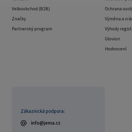
Velkoobchod (B2B)
Ochrana osob
Značky
Výměna a vrá
Partnerský program
Výhody regist
Glovion
Hodnocení
Zákaznická podpora:
info@jema.cz