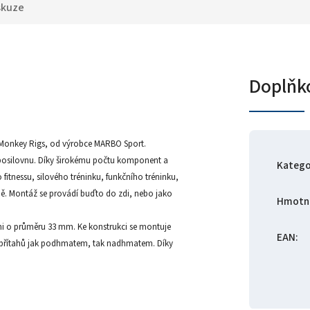
skuze
Doplňk
 Monkey Rigs, od výrobce MARBO Sport.
posilovnu. Díky širokému počtu komponent a
Katego
o fitnessu, silového tréninku, funkčního tréninku,
vně. Montáž se provádí buďto do zdi, nebo jako
Hmotn
i o průměru 33 mm. Ke konstrukci se montuje
EAN
:
k přítahů jak podhmatem, tak nadhmatem. Díky