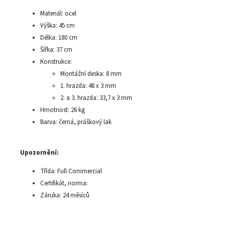
Materiál: ocel
Výška: 45 cm
Délka: 180 cm
Šířka: 37 cm
Konstrukce:
Montážní deska: 8 mm
1. hrazda: 48 x 3 mm
2. a 3. hrazda: 33,7 x 3 mm
Hmotnost: 26 kg
Barva: černá, práškový lak
Upozornění:
Třída: Full Commercial
Certifikát, norma:
Záruka: 24 měsíců