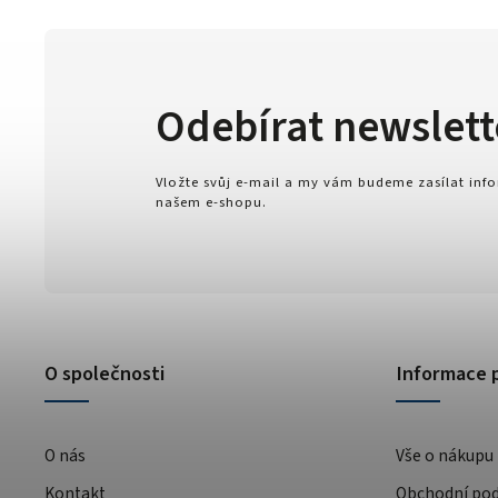
Odebírat newslett
Vložte svůj e-mail a my vám budeme zasílat in
našem e-shopu.
O společnosti
Informace 
O nás
Vše o nákupu
Kontakt
Obchodní po