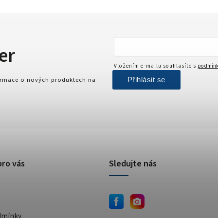
er
Vložením e-mailu souhlasíte s
podmínk
Přihlásit se
formace o nových produktech na
pro vás
Sledujte nás
dmínky