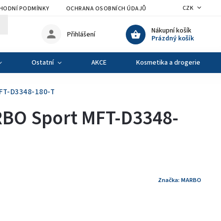
CZK
HODNÍ PODMÍNKY
OCHRANA OSOBNÍCH ÚDAJŮ
VÝMĚNA A VRÁCENÍ Z
Nákupní košík
Přihlášení
Prázdný košík
Ostatní
AKCE
Kosmetika a drogerie
FT-D3348-180-T
BO Sport MFT-D3348-
Značka:
MARBO