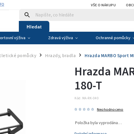
NFO
VŠE O NÁKUPU
OBC
Hledat
ortovní výživa
Zdravá výživa
Ochranné pomůcky
atletické pomůcky
Hrazdy, bradla
Hrazda MARBO Sport M
/
/
Hrazda MAR
180-T
Kód:
MA-RK-040
Neohodnoceno
Položka byla vyprodána…