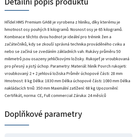
Detailní popis produktu
Hřídel HMS Premium GA68 je vyrobena z hliníku, díky kterému je
hmotnost osy pouhých 8 kilogramů. Nosnost osy je 65 kilogramů.
Kombinace těchto dvou hodnot je ideální pro trénink žen a
začátečníků, kdy se zkouší správná technika prováděného cviku a
nebo se začíná se zvedáním základních vah. Rukávy průměru 50
milimetrů jsou osazeny jehličkovými ložisky. Rukojeť je vroubkovaná
pro přesný a jistý úchop. Parametry: Materiál: hliník Povrch rukojeti:
vroubkovaný 2 + 2 jehlová ložiska Průměr úchopové části: 28 mm
Hmotnost: 8 kg Délka: 1830 mm Délka úchopové části: 1080 mm Délka
nakládacích trnů: 350 mm Maximální zatížení: 68 kg Upozornění:
Certifikát, norma: CE, Full commercial Záruka: 24 měsíců
Doplňkové parametry