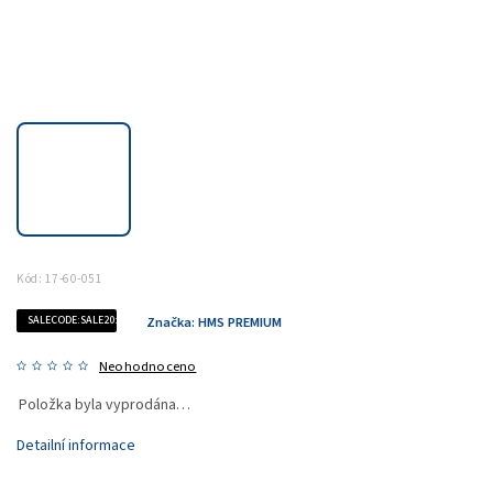
Kód:
17-60-051
SALECODE:SALE20:20:%
Značka:
HMS PREMIUM
Neohodnoceno
Položka byla vyprodána…
Detailní informace