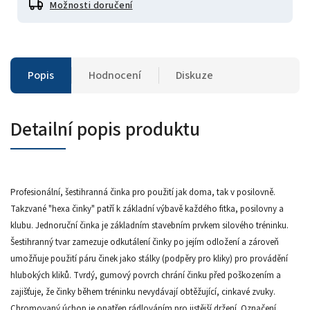
Možnosti doručení
Popis
Hodnocení
Diskuze
Detailní popis produktu
Profesionální, šestihranná činka pro použití jak doma, tak v posilovně.
Takzvané "hexa činky" patří k základní výbavě každého fitka, posilovny a
klubu. Jednoruční činka je základním stavebním prvkem silového tréninku.
Šestihranný tvar zamezuje odkutálení činky po jejím odložení a zároveň
umožňuje použití páru činek jako stálky (podpěry pro kliky) pro provádění
hlubokých kliků. Tvrdý, gumový povrch chrání činku před poškozením a
zajišťuje, že činky během tréninku nevydávají obtěžující, cinkavé zvuky.
Chromovaný úchop je opatřen rádlováním pro jistější držení. Označení