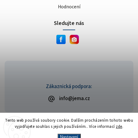
Hodnocení
Sledujte nás
Zákaznická podpora:
info@jema.cz
Tento web používá soubory cookie. Dalším procházením tohoto webu
vyjadřujete souhlas s jejich používáním.. Více informací
zde
.
Copyright 2026
JEMA.cz
. Všechna práva vyhrazena.
Vytvořil
Shoptet
| Design
Shoptak.cz
Nastavení