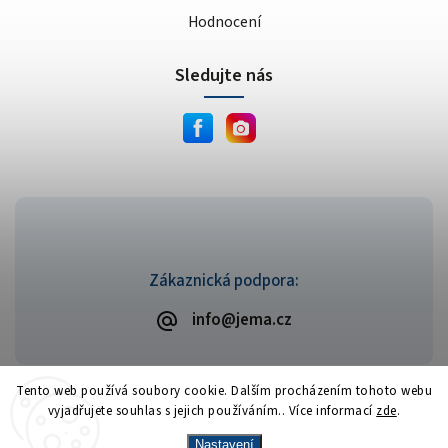
Hodnocení
Sledujte nás
Zákaznická podpora:
info@jema.cz
Tento web používá soubory cookie. Dalším procházením tohoto webu
vyjadřujete souhlas s jejich používáním.. Více informací
zde
.
Copyright 2026
JEMA.cz
. Všechna práva vyhrazena.
Vytvořil
Shoptet
| Design
Shoptak.cz
Nastavení