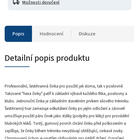
Možnosti doručení
Popis
Hodnocení
Diskuze
Detailní popis produktu
Profesionální, šestihranná činka pro použití jak doma, tak v posilovně.
Takzvané "hexa činky" patří k základní výbavě každého fitka, posilovny a
klubu. Jednoruční činka je základním stavebním prvkem silového tréninku.
Šestihranný tvar zamezuje odkutálení činky po jejím odložení a zároveň
umožňuje použití páru činek jako stálky (podpěry pro kliky) pro provádění
hlubokých kliků. Tvrdý, gumový povrch chrání činku před poškozením a
zajišťuje, že činky během tréninku nevydávají obtěžující, cinkavé zvuky.
Chromovaný úchop je opatřen rádlováním pro jistější držení. Označení