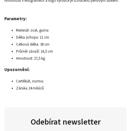
hmotnosti v kilogramech a logo výrobce je označeno pěnovým štítkem.
Parametry:
Materiál: ocel, guma
Délka úchopu: 11 cm
Celková délka: 38 cm
Průměr závaží: 16,5 cm
Hmotnost: 27,5 kg
Upozornění:
Certifikát, norma:
Záruka 24 měsíců
Odebírat newsletter