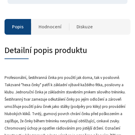
Popis
Hodnocení
Diskuze
Detailní popis produktu
Profesionální, šestihranná činka pro použití jak doma, tak v posilovně.
Takzvané "hexa činky" patří k základní výbavě každého fitka, posilovny a
klubu. Jednoruční činka je základním stavebním prvkem silového tréninku.
Šestihranný tvar zamezuje odkutálení činky po jejím odložení a zároveň
umožňuje použití páru činek jako stálky (podpěry pro kliky) pro provádění
hlubokých kliků. Tvrdý, gumový povrch chrání činku před poškozením a
zajišťuje, že činky během tréninku nevydávají obtěžující, cinkavé zvuky.
Chromovaný úchop je opatřen rádlováním pro jistější držení. Označení