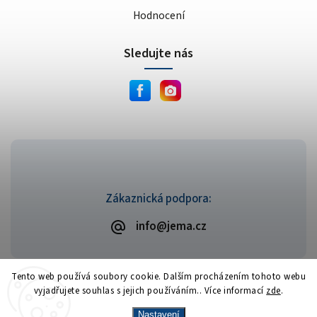
Hodnocení
Sledujte nás
Zákaznická podpora:
info@jema.cz
Tento web používá soubory cookie. Dalším procházením tohoto webu
vyjadřujete souhlas s jejich používáním.. Více informací
zde
.
Copyright 2026
JEMA.cz
. Všechna práva vyhrazena.
Vytvořil
Shoptet
| Design
Shoptak.cz
Nastavení