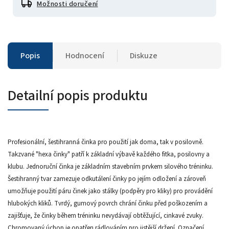
Možnosti doručení
Popis
Hodnocení
Diskuze
Detailní popis produktu
Profesionální, šestihranná činka pro použití jak doma, tak v posilovně.
Takzvané "hexa činky" patří k základní výbavě každého fitka, posilovny a
klubu. Jednoruční činka je základním stavebním prvkem silového tréninku.
Šestihranný tvar zamezuje odkutálení činky po jejím odložení a zároveň
umožňuje použití páru činek jako stálky (podpěry pro kliky) pro provádění
hlubokých kliků. Tvrdý, gumový povrch chrání činku před poškozením a
zajišťuje, že činky během tréninku nevydávají obtěžující, cinkavé zvuky.
Chromovaný úchop je opatřen rádlováním pro jistější držení. Označení