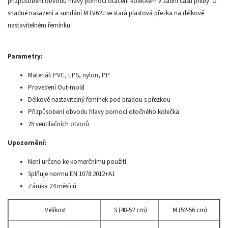
přizpůsobení obvodu hlavy pomocí otáčení kolečkem v zadní částí přilby. O
snadné nasazení a sundání MTV62J se stará plastová přezka na délkově
nastavitelném řemínku.
Parametry:
Materiál: PVC, EPS, nylon, PP
Provedení Out-mold
Délkově nastavitelný řemínek pod bradou s přezkou
Přizpůsobení obvodu hlavy pomocí otočného kolečka
25 ventilačních otvorů
Upozornění:
Není určeno ke komerčnímu použití
Splňuje normu EN 1078:2012+A1
Záruka 24 měsíců
Velikost
S (48-52 cm)
M (52-56 cm)