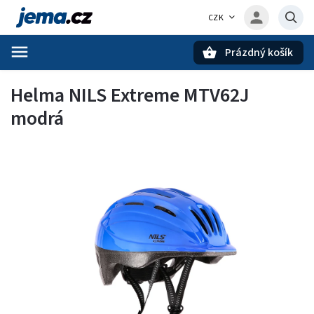
CZK
Prázdný košík
Hledat
Helma NILS Extreme MTV62J
modrá