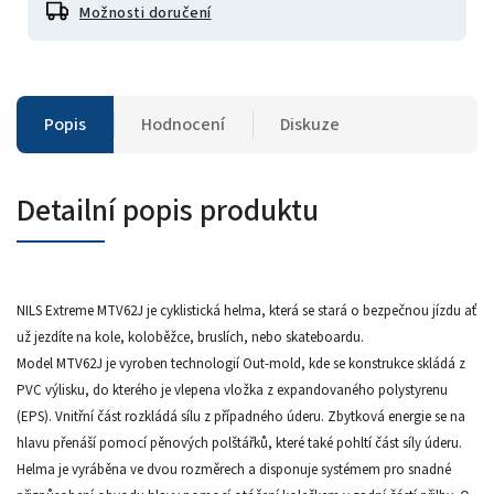
Možnosti doručení
Popis
Hodnocení
Diskuze
Detailní popis produktu
NILS Extreme MTV62J je cyklistická helma, která se stará o bezpečnou jízdu ať
už jezdíte na kole, koloběžce, bruslích, nebo skateboardu.
Model MTV62J je vyroben technologií Out-mold, kde se konstrukce skládá z
PVC výlisku, do kterého je vlepena vložka z expandovaného polystyrenu
(EPS). Vnitřní část rozkládá sílu z případného úderu. Zbytková energie se na
hlavu přenáší pomocí pěnových polštářků, které také pohltí část síly úderu.
Helma je vyráběna ve dvou rozměrech a disponuje systémem pro snadné