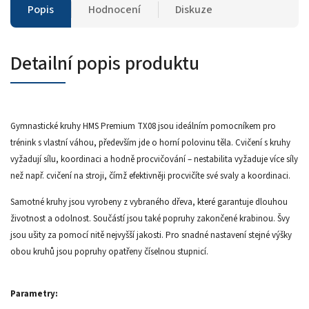
Popis
Hodnocení
Diskuze
Detailní popis produktu
Gymnastické kruhy HMS Premium TX08 jsou ideálním pomocníkem pro
trénink s vlastní váhou, především jde o horní polovinu těla. Cvičení s kruhy
vyžadují sílu, koordinaci a hodně procvičování – nestabilita vyžaduje více síly
než např. cvičení na stroji, čímž efektivněji procvičíte své svaly a koordinaci.
Samotné kruhy jsou vyrobeny z vybraného dřeva, které garantuje dlouhou
životnost a odolnost. Součástí jsou také popruhy zakončené krabinou. Švy
jsou ušity za pomocí nitě nejvyšší jakosti. Pro snadné nastavení stejné výšky
obou kruhů jsou popruhy opatřeny číselnou stupnicí.
Parametry: