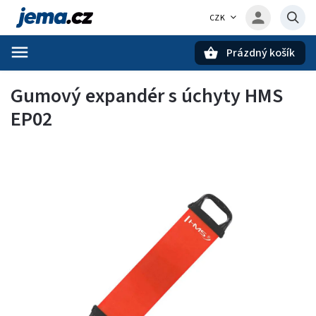
CZK
Prázdný košík
Hledat
Gumový expandér s úchyty HMS
EP02