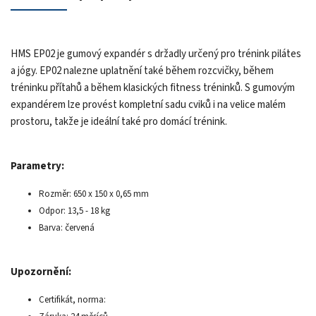
HMS EP02 je gumový expandér s držadly určený pro trénink pilátes
a jógy. EP02 nalezne uplatnění také během rozcvičky, během
tréninku přítahů a během klasických fitness tréninků. S gumovým
expandérem lze provést kompletní sadu cviků i na velice malém
prostoru, takže je ideální také pro domácí trénink.
Parametry:
Rozměr: 650 x 150 x 0,65 mm
Odpor: 13,5 - 18 kg
Barva: červená
Upozornění:
Certifikát, norma: