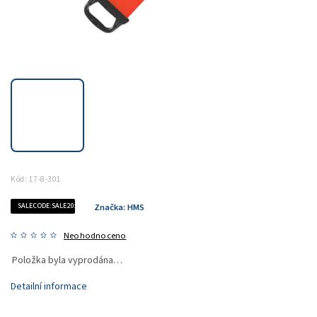
Kód:
17-8-301
SALECODE:SALE20:20:%
Značka:
HMS
Neohodnoceno
Položka byla vyprodána…
Detailní informace