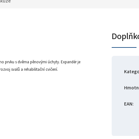
skuze
Doplňk
ového prvku s dvěma pěnovými úchyty. Expandér je
ozvoj svalů a rehabilitační cvičení.
Katego
Hmotn
EAN
: