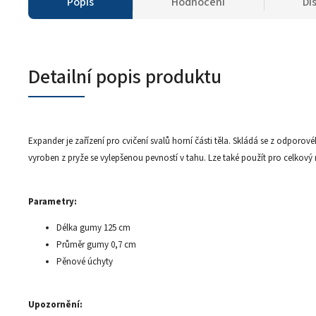
Popis
Hodnocení
Di
Detailní popis produktu
Expander je zařízení pro cvičení svalů horní části těla. Skládá se z odpor
vyroben z pryže se vylepšenou pevností v tahu. Lze také použít pro celkový r
Parametry:
Délka gumy 125 cm
Průměr gumy 0,7 cm
Pěnové úchyty
Upozornění: