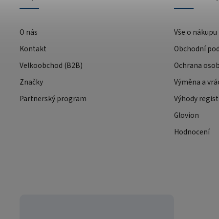
O nás
Vše o nákupu
Kontakt
Obchodní po
Velkoobchod (B2B)
Ochrana osob
Značky
Výměna a vrá
Partnerský program
Výhody regist
Glovion
Hodnocení