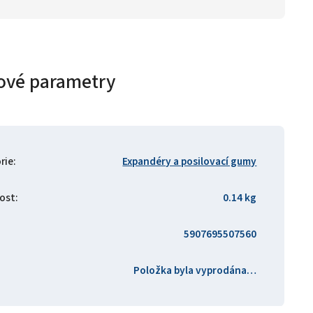
ové parametry
rie
:
Expandéry a posilovací gumy
ost
:
0.14 kg
5907695507560
Položka byla vyprodána…