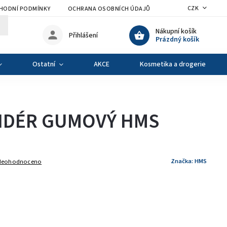
CZK
HODNÍ PODMÍNKY
OCHRANA OSOBNÍCH ÚDAJŮ
VÝMĚNA A VRÁCENÍ Z
Nákupní košík
Přihlášení
Prázdný košík
Ostatní
AKCE
Kosmetika a drogerie
NDÉR GUMOVÝ HMS
Značka:
HMS
Neohodnoceno