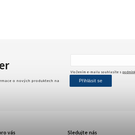
er
Vložením e-mailu souhlasíte s
podmínk
Přihlásit se
formace o nových produktech na
pro vás
Sledujte nás