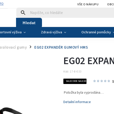
NFO
VŠE O NÁKUPU
OBC
Hledat
ortovní výživa
Zdravá výživa
Ochranné pomůcky
posilovací gumy
EG02 EXPANDÉR GUMOVÝ HMS
/
EG02 EXPA
Kód:
17-8-033
SALECODE:SALE20:20:%
Položka byla vyprodána…
Detailní informace