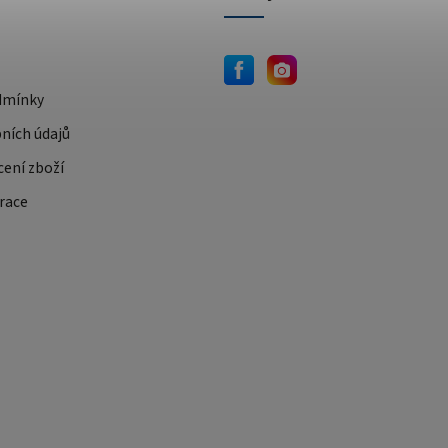
dmínky
ních údajů
cení zboží
race