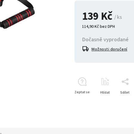
139 Kč
/ ks
114,90 Kč bez DPH
Dočasně vyprodané
Možnosti doručení
Zeptat se
Hlídat
Sdílet