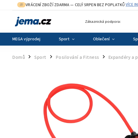
VRÁCENÍ ZBOŽÍ ZDARMA
— CELÝ SRPEN BEZ POPLATKŮ
VÍCE I
🎁
·
Zákaznická podpora:
MEGA výprodej
Sport
Oblečení
Sp
Domů
Sport
Posilování a Fitness
Expandéry a 
/
/
/