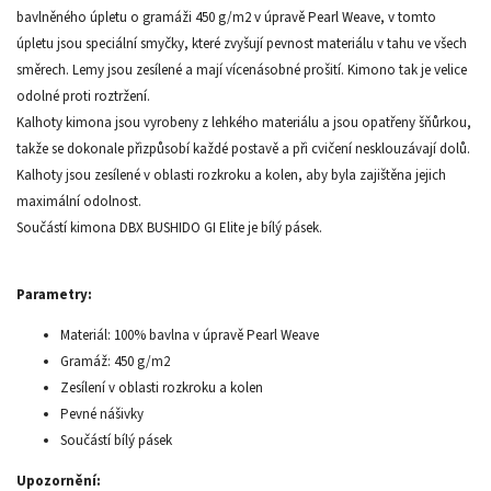
bavlněného úpletu o gramáži 450 g/m2 v úpravě Pearl Weave, v tomto
úpletu jsou speciální smyčky, které zvyšují pevnost materiálu v tahu ve všech
směrech. Lemy jsou zesílené a mají vícenásobné prošití. Kimono tak je velice
odolné proti roztržení.
Kalhoty kimona jsou vyrobeny z lehkého materiálu a jsou opatřeny šňůrkou,
takže se dokonale přizpůsobí každé postavě a při cvičení nesklouzávají dolů.
Kalhoty jsou zesílené v oblasti rozkroku a kolen, aby byla zajištěna jejich
maximální odolnost.
Součástí kimona DBX BUSHIDO GI Elite je bílý pásek.
Parametry:
Materiál: 100% bavlna v úpravě Pearl Weave
Gramáž: 450 g/m2
Zesílení v oblasti rozkroku a kolen
Pevné nášivky
Součástí bílý pásek
Upozornění: