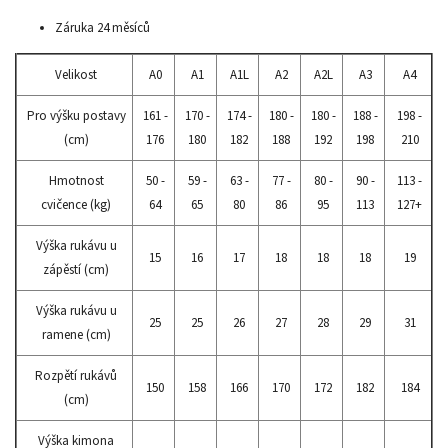
Záruka 24 měsíců
Velikost
A0
A1
A1L
A2
A2L
A3
A4
Pro výšku postavy
161 -
170 -
174 -
180 -
180 -
188 -
198 -
(cm)
176
180
182
188
192
198
210
Hmotnost
50 -
59 -
63 -
77 -
80 -
90 -
113 -
cvičence (kg)
64
65
80
86
95
113
127+
Výška rukávu u
15
16
17
18
18
18
19
zápěstí (cm)
Výška rukávu u
25
25
26
27
28
29
31
ramene (cm)
Rozpětí rukávů
150
158
166
170
172
182
184
(cm)
Výška kimona