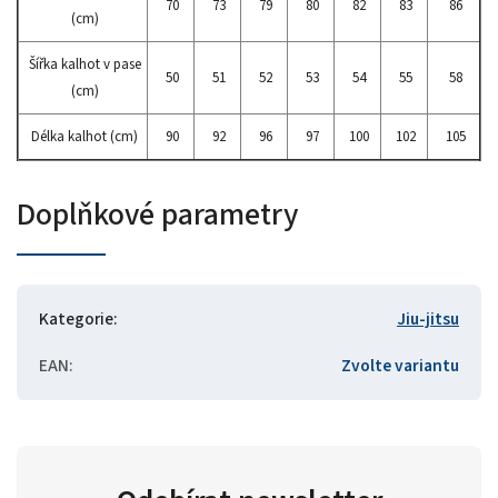
70
73
79
80
82
83
86
(cm)
Šířka kalhot v pase
50
51
52
53
54
55
58
(cm)
Délka kalhot (cm)
90
92
96
97
100
102
105
Doplňkové parametry
Kategorie
:
Jiu-jitsu
EAN
:
Zvolte variantu