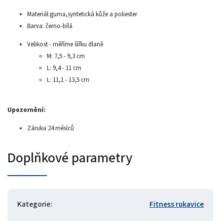
Materiál:guma,syntetická kůže a poliester
Barva: černo-bílá
Velikost - měříme šířku dlaně
M: 7,5 - 9,3 cm
L: 9,4 - 11 cm
L: 11,1 - 13,5 cm
Upozornění:
Záruka 24 měsíců
Doplňkové parametry
Kategorie
:
Fitness rukavice