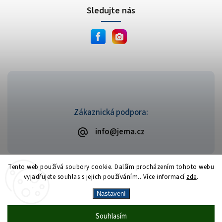
Sledujte nás
Zákaznická podpora:
info@jema.cz
Tento web používá soubory cookie. Dalším procházením tohoto webu
vyjadřujete souhlas s jejich používáním.. Více informací
zde
.
Copyright 2026
JEMA.cz
. Všechna práva vyhrazena.
Vytvořil
Shoptet
| Design
Shoptak.cz
Nastavení
Vrácení zboží zdarma
— celý srpen bez
Více
Souhlasím
🎁
·