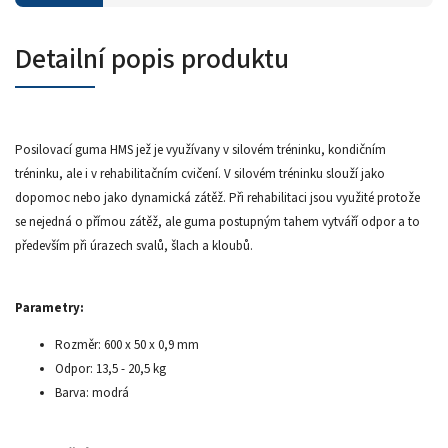
Detailní popis produktu
Posilovací guma HMS jež je využívany v silovém tréninku, kondičním
tréninku, ale i v rehabilitačním cvičení. V silovém tréninku slouží jako
dopomoc nebo jako dynamická zátěž. Při rehabilitaci jsou využité protože
se nejedná o přímou zátěž, ale guma postupným tahem vytváří odpor a to
především při úrazech svalů, šlach a kloubů.
Parametry:
Rozměr: 600 x 50 x 0,9 mm
Odpor: 13,5 - 20,5 kg
Barva: modrá