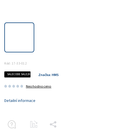
Kód:
17-33-012
SALECODE:SALE20:20:%
Značka:
HMS
Neohodnoceno
Detailní informace