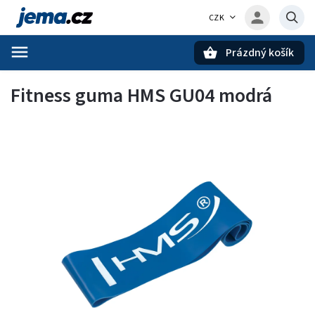
CZK
Prázdný košík
Hledat
Fitness guma HMS GU04 modrá