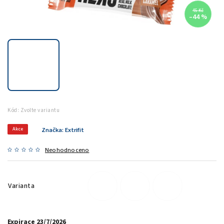
45 Kč
–44 %
Kód:
Zvolte variantu
Akce
Značka:
Extrifit
Neohodnoceno
Varianta
Expirace 23/7/2026