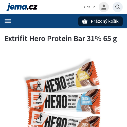
CZK
Prázdný košík
Hledat
Extrifit Hero Protein Bar 31% 65 g