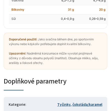
Vláknina
6,3–7,3 g
4,1–4,8 g
Bílkoviny
31 g
20 g
Sůl
0,4–0,9 g
0,26–0,59 g
Doporučené použití:
Jako svačina během dne, po sportovním
výkonu nebo kdykoliv potřebujete doplnit kvalitní bílkoviny.
Upozornění:
Nadměrná konzumace může vyvolat projímavé
účinky z důvodu obsahu polyolů (maltitol). Obsahuje mléko, sóju,
arašídy a lískové ořechy.
Doplňkové parametry
Kategorie
:
Tyčinky
,
čokoláda/karamel