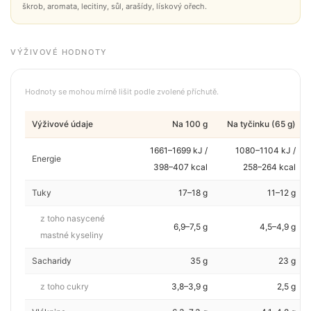
škrob, aromata, lecitiny, sůl, arašídy, lískový ořech.
VÝŽIVOVÉ HODNOTY
Hodnoty se mohou mírně lišit podle zvolené příchutě.
Výživové údaje
Na 100 g
Na tyčinku (65 g)
1661–1699 kJ /
1080–1104 kJ /
Energie
398–407 kcal
258–264 kcal
Tuky
17–18 g
11–12 g
z toho nasycené
6,9–7,5 g
4,5–4,9 g
mastné kyseliny
Sacharidy
35 g
23 g
z toho cukry
3,8–3,9 g
2,5 g