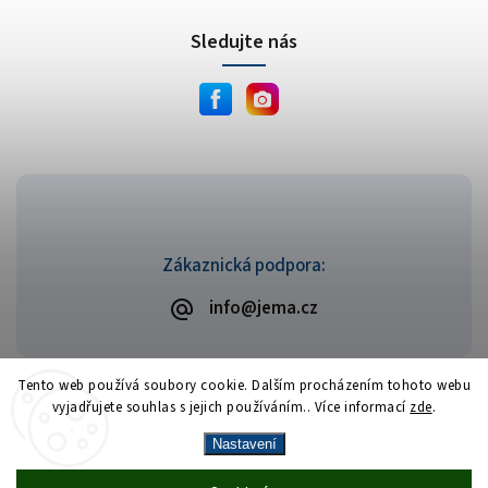
Sledujte nás
Zákaznická podpora:
info@jema.cz
Tento web používá soubory cookie. Dalším procházením tohoto webu
vyjadřujete souhlas s jejich používáním.. Více informací
zde
.
Copyright 2026
JEMA.cz
. Všechna práva vyhrazena.
Vytvořil
Shoptet
| Design
Shoptak.cz
Nastavení
Vrácení zboží zdarma
— celý srpen bez
Více