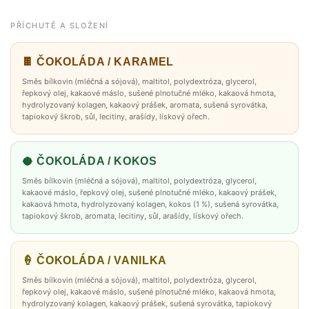
PŘÍCHUTĚ A SLOŽENÍ
🍫 ČOKOLÁDA / KARAMEL
Směs bílkovin (mléčná a sójová), maltitol, polydextróza, glycerol,
řepkový olej, kakaové máslo, sušené plnotučné mléko, kakaová hmota,
hydrolyzovaný kolagen, kakaový prášek, aromata, sušená syrovátka,
tapiokový škrob, sůl, lecitiny, arašídy, lískový ořech.
🥥 ČOKOLÁDA / KOKOS
Směs bílkovin (mléčná a sójová), maltitol, polydextróza, glycerol,
kakaové máslo, řepkový olej, sušené plnotučné mléko, kakaový prášek,
kakaová hmota, hydrolyzovaný kolagen, kokos (1 %), sušená syrovátka,
tapiokový škrob, aromata, lecitiny, sůl, arašídy, lískový ořech.
🍦 ČOKOLÁDA / VANILKA
Směs bílkovin (mléčná a sójová), maltitol, polydextróza, glycerol,
řepkový olej, kakaové máslo, sušené plnotučné mléko, kakaová hmota,
hydrolyzovaný kolagen, kakaový prášek, sušená syrovátka, tapiokový