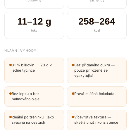
bílkoviny
sacharidy
11–12 g
258–264
tuky
kcal
HLAVNÍ VÝHODY
31 % bílkovin — 20 g v
Bez přidaného cukru —
jedné tyčince
pouze přirozeně se
vyskytující
Bez lepku a bez
Pravá mléčná čokoláda
palmového oleje
Ideální po tréninku i jako
Vícevrstvá textura —
svačina na cestách
skvělá chuť i konzistence