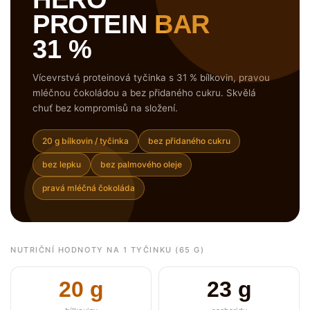
PROTEIN
BAR
31 %
Vícevrstvá proteinová tyčinka s 31 % bílkovin, pravou
mléčnou čokoládou a bez přidaného cukru. Skvělá
chuť bez kompromisů na složení.
20 g bílkovin / tyčinka
bez přidaného cukru
bez lepku
bez palmového oleje
pravá mléčná čokoláda
NUTRIČNÍ HODNOTY NA 1 TYČINKU (65 G)
20 g
23 g