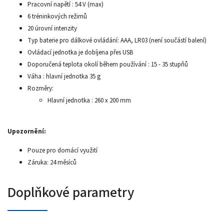
Pracovní napětí : 54 V (max)
6 tréninkových režimů
20 úrovní intenzity
Typ baterie pro dálkové ovládání: AAA, LR03 (není součástí balení)
Ovládací jednotka je dobíjena přes USB
Doporučená teplota okolí během používání : 15 - 35 stupňů
Váha : hlavní jednotka 35 g
Rozměry:
Hlavní jednotka : 260 x 200 mm
Upozornění:
Pouze pro domácí využití
Záruka: 24 měsíců
Doplňkové parametry