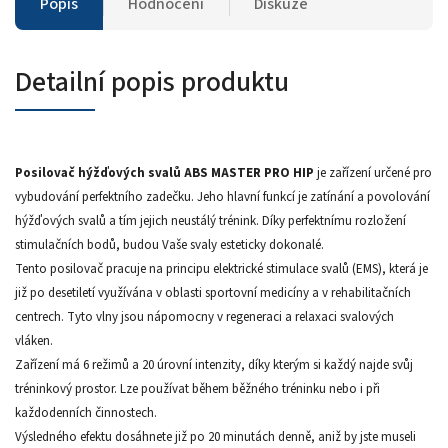
Popis
Hodnocení
Diskuze
Detailní popis produktu
Posilovač hýžďových svalů ABS MASTER PRO HIP
je zařízení určené pro
vybudování perfektního zadečku. Jeho hlavní funkcí je zatínání a povolování
hýžďových svalů a tím jejich neustálý trénink. Díky perfektnímu rozložení
stimulačních bodů, budou Vaše svaly esteticky dokonalé.
Tento posilovač pracuje na principu elektrické stimulace svalů (EMS), která je
již po desetiletí využívána v oblasti sportovní medicíny a v rehabilitačních
centrech. Tyto vlny jsou nápomocny v regeneraci a relaxaci svalových
vláken.
Zařízení má 6 režimů a 20 úrovní intenzity, díky kterým si každý najde svůj
tréninkový prostor. Lze používat během běžného tréninku nebo i při
každodenních činnostech.
Výsledného efektu dosáhnete již po 20 minutách denně, aniž by jste museli