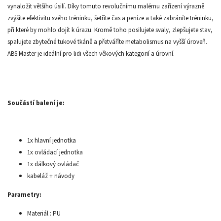
vynaložit většího úsilí. Díky tomuto revolučnímu malému zařízení výrazně
zvýšíte efektivitu svého tréninku, šetříte čas a peníze a také zabráníte tréninku,
při které by mohlo dojít k úrazu. Kromě toho posilujete svaly, zlepšujete stav,
spalujete zbytečné tukové tkáně a přetváříte metabolismus na vyšší úroveň.
ABS Master je ideální pro lidi všech věkových kategorií a úrovní.
Součástí balení je:
1x hlavní jednotka
1x ovládací jednotka
1x dálkový ovládač
kabeláž + návody
Parametry:
Materiál : PU