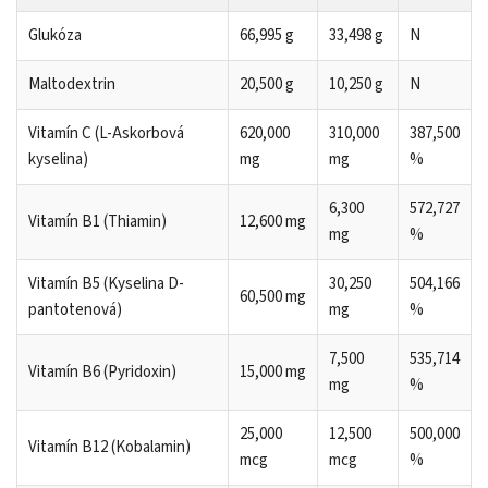
Glukóza
66,995 g
33,498 g
N
Maltodextrin
20,500 g
10,250 g
N
Vitamín C (L-Askorbová
620,000
310,000
387,500
kyselina)
mg
mg
%
6,300
572,727
Vitamín B1 (Thiamin)
12,600 mg
mg
%
Vitamín B5 (Kyselina D-
30,250
504,166
60,500 mg
pantotenová)
mg
%
7,500
535,714
Vitamín B6 (Pyridoxin)
15,000 mg
mg
%
25,000
12,500
500,000
Vitamín B12 (Kobalamin)
mcg
mcg
%