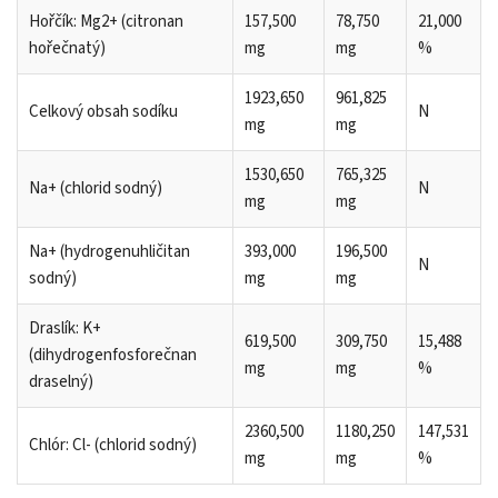
Hořčík: Mg2+ (citronan
157,500
78,750
21,000
hořečnatý)
mg
mg
%
1923,650
961,825
Celkový obsah sodíku
N
mg
mg
1530,650
765,325
Na+ (chlorid sodný)
N
mg
mg
Na+ (hydrogenuhličitan
393,000
196,500
N
sodný)
mg
mg
Draslík: K+
619,500
309,750
15,488
(dihydrogenfosforečnan
mg
mg
%
draselný)
2360,500
1180,250
147,531
Chlór: Cl- (chlorid sodný)
mg
mg
%