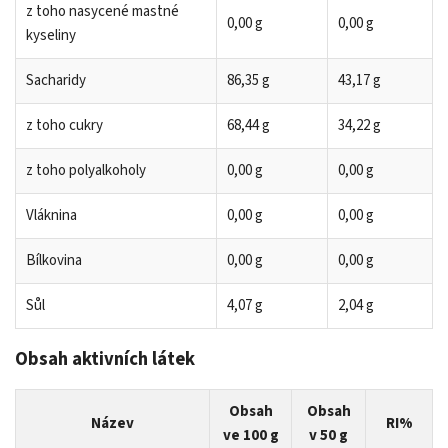
z toho nasycené mastné
0,00 g
0,00 g
kyseliny
Sacharidy
86,35 g
43,17 g
z toho cukry
68,44 g
34,22 g
z toho polyalkoholy
0,00 g
0,00 g
Vláknina
0,00 g
0,00 g
Bílkovina
0,00 g
0,00 g
Sůl
4,07 g
2,04 g
Obsah aktivních látek
Obsah
Obsah
Název
RI%
ve 100 g
v 50 g