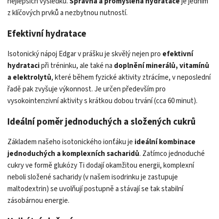
nejlepších výsledků.
Správná a promyšlená hydratace
je jedním
z klíčových prvků a nezbytnou nutností.
Efektivní hydratace
Isotonický nápoj Edgar v prášku je skvělý nejen pro
efektivní
hydrataci
při tréninku, ale také na
doplnění minerálů, vitamínů
a elektrolytů
, které během fyzické aktivity ztrácíme, v neposlední
řadě pak zvyšuje výkonnost. Je určen především pro
vysokointenzivní aktivity s krátkou dobou trvání (cca 60 minut).
Ideální poměr jednoduchých a složených cukrů
Základem našeho isotonického ionťáku je
ideální kombinace
jednoduchých a komplexních sacharidů
. Zatímco jednoduché
cukry ve formě glukózy Ti dodají okamžitou energii, komplexní
neboli složené sacharidy (v našem isodrinku je zastupuje
maltodextrin) se uvolňují postupně a stávají se tak stabilní
zásobárnou energie.