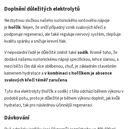
Doplnění důležitých elektrolytů
Nezbytnou složkou našeho isotonického iontového nápoje
je
hořčík
. Nejen, že sníží případný vznik svalových křečí a
podporuje regeneraci, ale také reguluje nervový systém, zlepšuje
kvalitu spánku a snižuje krevní tlak.
V neposlední řadě je důležité zmínit také
sodík
. Kromě toho, že
dodává našemu isotonickému nápoji specifickou, lehce slanou, a
mezi běžci čím dál více oblíbenou, chuť, je základním stavebním
kamenem hydratace a
v kombinaci s hořčíkem je absence
svalových křečí téměř zaručena
.
Tyto dva elektrolyty (hořčík a sodík) z těla odchází během výkonu v
podobě potu, proto je důležité je během výkonu doplnit, jak kvůli
hydrataci, tak pro následnou účinnější regeneraci.
Dávkování