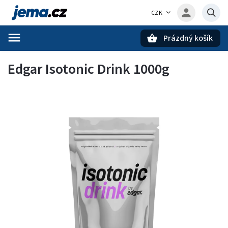
CZK
Prázdný košík
Hledat
Edgar Isotonic Drink 1000g