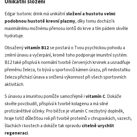
Unikátní složení
Edgar Isotonic drink má unikátní
složení a hustotu velmi
podobnou hustotě krevní plazmy
, díky tomu dochází k
maximálnímu možnému přenosu iontů do krve a tím pádem skvěle
hydratuje.
Obsažený
vitamín B12
se postará o Tvou psychickou pohodu a
zmírní únavu a vyčerpání, kromě toho podporuje imunitní systém.
B12 také přispívá k normální tvorbě červených krvinek a usnadňuje
přeměnu železa, to bývá u sportovců kámen úrazu, při nedostatku
železa přichází únava a snížená výkonnost při všech sportovních
aktivitách.
S únavou a imunitou pomůže samozřejmě i
vitamín C
. Dokáže
skvěle povzbudit, přispívá k tvorbě kolagenu a má silné
protizánětlivé účinky. Pro běžce je vitamín C nezbytný doplněk,
hraje totiž důležitou roli při tvorbě proteinů v chrupavkách, vazech,
šlachách i kostech a dokáže tak opravdu
citelně urychlit
regeneraci
.