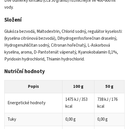
Dvě odměrky ionťáku (cca 50 gramů) rozmíchejte ve 400-600 ml
vody.
Složení
Glukóza bezvodá, Maltodextrin, Chlorid sodný, regulátor kyselosti:
(kyselina citrónová bezvodá), Dihydrogenfosforečnan draselný,
Hydrogenuhličitan sodný, Citronan hořečnatý, L-Askorbová
kyselina, aroma, D-Pantotenát vápenatý, Kyanokobalamin 0,1%,
Pyridoxin hydrochlorid, Thiamin hydrochlorid.
Nutriční hodnoty
Popis
100 g
50 g
1475 kJ / 353
738 kJ / 176
Energetické hodnoty
kcal
kcal
Tuky
0,00 g
0,00 g