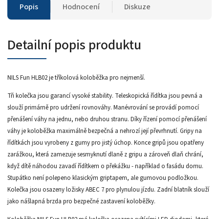
Popis
Hodnocení
Diskuze
Detailní popis produktu
NILS Fun HLB02 je tříkolová koloběžka pro nejmenší.
Tři kolečka jsou garancí vysoké stability. Teleskopická řídítka jsou pevná a
slouží primárně pro udržení rovnováhy. Manévrování se provádí pomocí
přenášení váhy na jednu, nebo druhou stranu. Díky řízení pomocí přenášení
váhy je koloběžka maximálně bezpečná a nehrozí její převrhnutí. Gripy na
řídítkách jsou vyrobeny z gumy pro jistý úchop. Konce gripů jsou opatřeny
zarážkou, která zamezuje sesmyknutí dlaně z gripu a zároveň dlaň chrání,
když dítě náhodou zavadí řídítkem o překážku - například o fasádu domu.
Stupátko není polepeno klasickým griptapem, ale gumovou podložkou.
Kolečka jsou osazeny ložisky ABEC 7 pro plynulou jízdu. Zadní blatník slouží
jako nášlapná brzda pro bezpečné zastavení koloběžky.