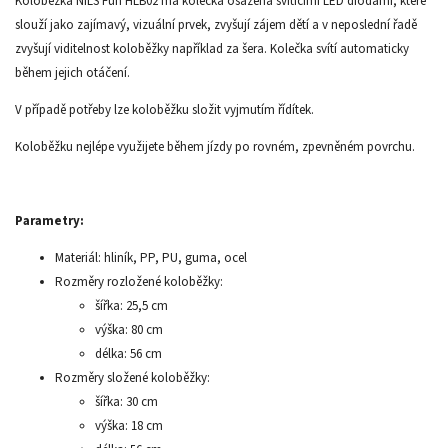
Koloběžka NILS Fun HLB02 má kolečka osazena svítícími LED diodami, které
slouží jako zajímavý, vizuální prvek, zvyšují zájem dětí a v neposlední řadě
zvyšují viditelnost koloběžky například za šera. Kolečka svítí automaticky
během jejich otáčení.
V případě potřeby lze koloběžku složit vyjmutím řídítek.
Koloběžku nejlépe využijete během jízdy po rovném, zpevněném povrchu.
Parametry:
Materiál: hliník, PP, PU, guma, ocel
Rozměry rozložené koloběžky:
šířka: 25,5 cm
výška: 80 cm
délka: 56 cm
Rozměry složené koloběžky:
šířka: 30 cm
výška: 18 cm