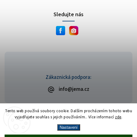
Sledujte nás
Zákaznická podpora:
info@jema.cz
Tento web používá soubory cookie. Dalším procházením tohoto webu
vyjadřujete souhlas s jejich používáním.. Více informací
zde
.
Copyright 2026
JEMA.cz
. Všechna práva vyhrazena.
Vytvořil
Shoptet
| Design
Shoptak.cz
Nastavení