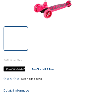
Kód:
16-51-075
SALECODE:SALE20:20:%
Značka:
NILS Fun
Neohodnoceno
Detailní informace