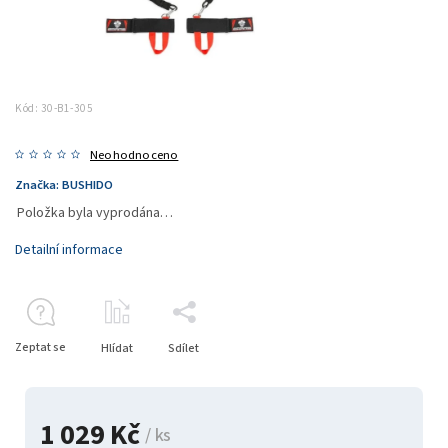
Kód:
30-B1-305
Neohodnoceno
Značka:
BUSHIDO
Položka byla vyprodána…
Detailní informace
Zeptat se
Hlídat
Sdílet
1 029 Kč
/ ks