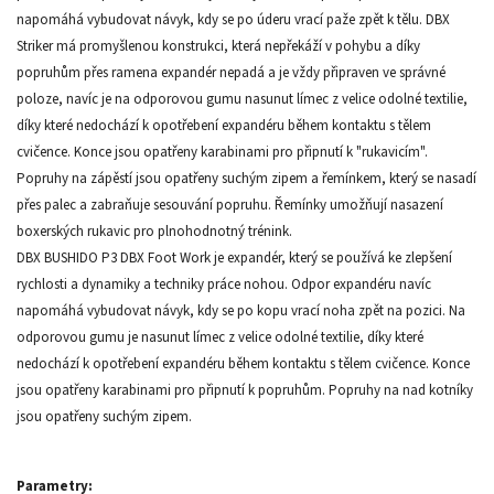
napomáhá vybudovat návyk, kdy se po úderu vrací paže zpět k tělu. DBX
Striker má promyšlenou konstrukci, která nepřekáží v pohybu a díky
popruhům přes ramena expandér nepadá a je vždy připraven ve správné
poloze, navíc je na odporovou gumu nasunut límec z velice odolné textilie,
díky které nedochází k opotřebení expandéru během kontaktu s tělem
cvičence. Konce jsou opatřeny karabinami pro připnutí k "rukavicím".
Popruhy na zápěstí jsou opatřeny suchým zipem a řemínkem, který se nasadí
přes palec a zabraňuje sesouvání popruhu. Řemínky umožňují nasazení
boxerských rukavic pro plnohodnotný trénink.
DBX BUSHIDO P3 DBX Foot Work je expandér, který se používá ke zlepšení
rychlosti a dynamiky a techniky práce nohou. Odpor expandéru navíc
napomáhá vybudovat návyk, kdy se po kopu vrací noha zpět na pozici. Na
odporovou gumu je nasunut límec z velice odolné textilie, díky které
nedochází k opotřebení expandéru během kontaktu s tělem cvičence. Konce
jsou opatřeny karabinami pro připnutí k popruhům. Popruhy na nad kotníky
jsou opatřeny suchým zipem.
Parametry: