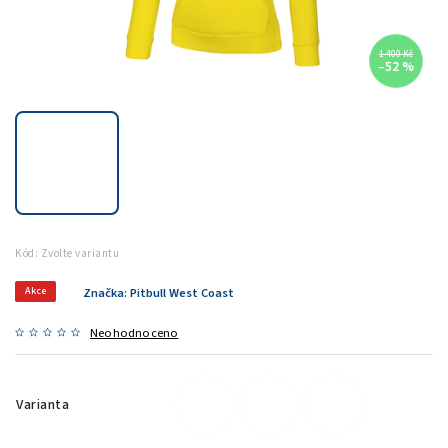
1 400 Kč
–52 %
Kód:
Zvolte variantu
Akce
Značka:
Pitbull West Coast
Neohodnoceno
Varianta