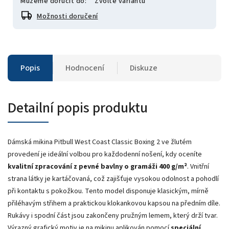
Můžeme doručit do:
Zvolte variantu
Možnosti doručení
Popis
Hodnocení
Diskuze
Detailní popis produktu
Dámská mikina Pitbull West Coast Classic Boxing 2 ve žlutém
provedení je ideální volbou pro každodenní nošení, kdy oceníte
kvalitní zpracování z pevné bavlny o gramáži 400 g/m²
. Vnitřní
strana látky je kartáčovaná, což zajišťuje vysokou odolnost a pohodlí
při kontaktu s pokožkou. Tento model disponuje klasickým, mírně
přiléhavým střihem a praktickou klokankovou kapsou na předním díle.
Rukávy i spodní část jsou zakončeny pružným lemem, který drží tvar.
Výrazný grafický motiv je na mikinu aplikován pomocí
speciální