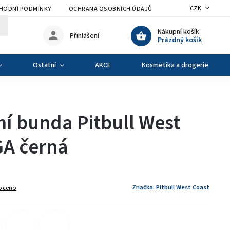
CZK
HODNÍ PODMÍNKY
OCHRANA OSOBNÍCH ÚDAJŮ
VÝMĚNA A VRÁCENÍ Z
Nákupní košík
Přihlášení
Prázdný košík
Ostatní
AKCE
Kosmetika a drogerie
í bunda Pitbull West
A černá
Značka:
Pitbull West Coast
oceno