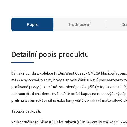
Popis
Hodnocení
Di
Detailní popis produktu
Dámská bunda z kolekce PitBull West Coast - OMEGA klasický vypaso
měkké nylonové tkaniny boky a spodní části rukávů jsou vyrobeny ze 
prošívané prvky jsou mírně zateplené, což zajišťuje teplo v chladně
ochranu před chladem - dvě našité boční kapsy na ruce zvýšený nápi
pruh na levém rukávu silné úzké lemy všité do rukávů materiálové slo
Tabulka velikostí:
VelikostDélka (A)Šířka (B) Délka rukávu (C) XS 45 cm 39 cm 52 cm S 