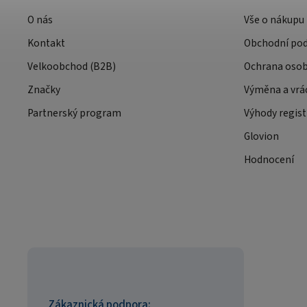
O nás
Vše o nákupu
Kontakt
Obchodní po
Velkoobchod (B2B)
Ochrana osob
Značky
Výměna a vrá
Partnerský program
Výhody regist
Glovion
Hodnocení
Zákaznická podpora: