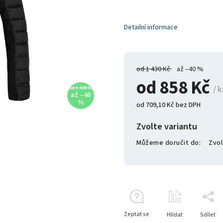
Detailní informace
od 1 430 Kč
až –40 %
od
858 Kč
/ k
od 1 430 Kč
až –40
%
od
709,10 Kč
bez DPH
Zvolte variantu
Můžeme doručit do:
Zvol
Zeptat se
Hlídat
Sdílet