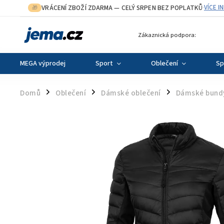
VRÁCENÍ ZBOŽÍ ZDARMA
— CELÝ SRPEN BEZ POPLATKŮ
VÍCE I
🎁
·
Zákaznická podpora:
MEGA výprodej
Sport
Oblečení
Sp
Domů
Oblečení
Dámské oblečení
Dámské bund
/
/
/