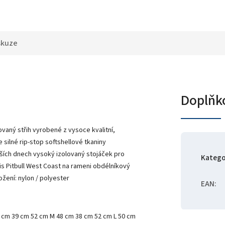
skuze
Doplňk
vaný střih vyrobené z vysoce kvalitní,
silné rip-stop softshellové tkaniny
jších dnech vysoký izolovaný stojáček pro
Katego
s Pitbull West Coast na rameni obdélníkový
žení: nylon / polyester
EAN
:
46 cm 39 cm 52 cm M 48 cm 38 cm 52 cm L 50 cm