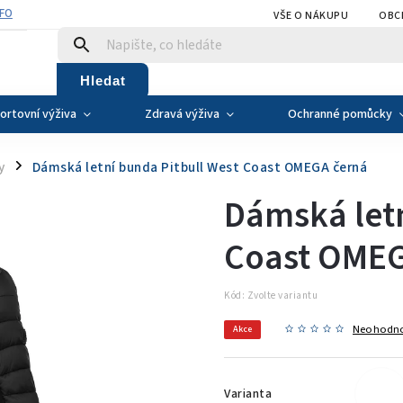
NFO
VŠE O NÁKUPU
OBC
Hledat
ortovní výživa
Zdravá výživa
Ochranné pomůcky
y
Dámská letní bunda Pitbull West Coast OMEGA černá
/
Dámská letn
Coast OMEG
Kód:
Zvolte variantu
Neohodn
Akce
Varianta