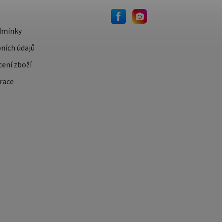
dmínky
ních údajů
cení zboží
race