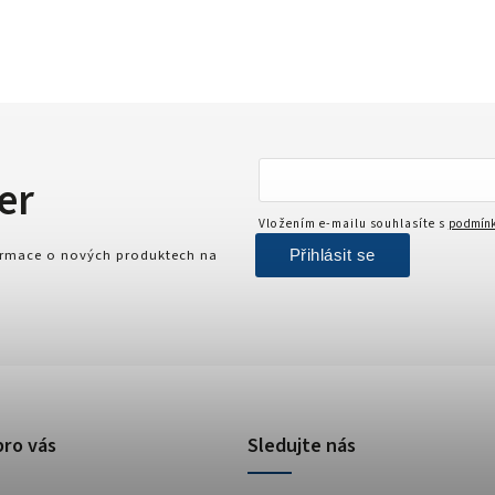
er
Vložením e-mailu souhlasíte s
podmínk
Přihlásit se
formace o nových produktech na
pro vás
Sledujte nás