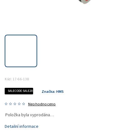
Kód:
17-66-138
SALECODE:SALE20:20:%
Značka:
HMS
Neohodnoceno
Položka byla vyprodána…
Detailní informace