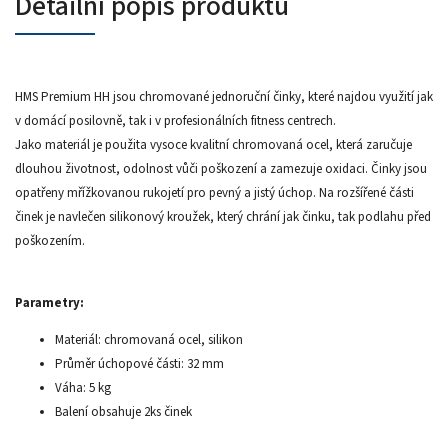
Detailní popis produktu
HMS Premium HH jsou chromované jednoruční činky, které najdou využití jak
v domácí posilovně, tak i v profesionálních fitness centrech.
Jako materiál je použita vysoce kvalitní chromovaná ocel, která zaručuje
dlouhou životnost, odolnost vůči poškození a zamezuje oxidaci. Činky jsou
opatřeny mřížkovanou rukojetí pro pevný a jistý úchop. Na rozšířené části
činek je navlečen silikonový kroužek, který chrání jak činku, tak podlahu před
poškozením.
Parametry:
Materiál: chromovaná ocel, silikon
Průměr úchopové části: 32 mm
Váha: 5 kg
Balení obsahuje 2ks činek