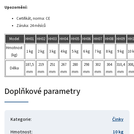
Upozornění:
Certifikát, norma: CE
Záruka: 24 měsíců
Model
HH01
HH02
HH03
HH04
HH05
HH06
HH07
HH08
HH09
HH1
Hmotnost
1 kg
2 kg
3 kg
4 kg
5 kg
6 kg
7 kg
8 kg
9 kg
10 
(kg)
187,5
219
251
267
280
298
302
304
310,4
308
Délka
mm
mm
mm
mm
mm
mm
mm
mm
mm
m
Doplňkové parametry
Kategorie
:
Činky
Hmotnost
:
10 kg