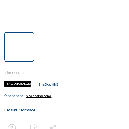
Kód:
17-66-189
SALECODE:SALE20:20:%
Značka:
HMS
Neohodnoceno
Detailní informace