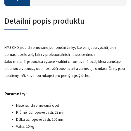
Detailní popis produktu
HMS CHD jsou chromované jednoruční činky, které najdou využití jak v
domácí posilovně, tak i v profesionálních fitness centrech.
Jako materiál je použita vysoce kvalitní chromovaná ocel, která zaručuje
dlouhou životnost, odolnost vůči poškození a zamezuje oxidaci. Činky jsou
opatřeny mřížkovanou rukojetí pro pevný a jistý úchop.
Parametry:
Materiál: chromovaná ocel
Průměr úchopové části: 27 mm
Délka úchopové části: 120 mm
Váha: 10 kg