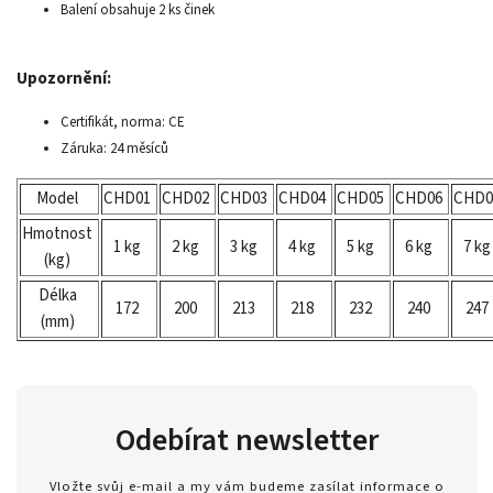
Balení obsahuje 2 ks činek
Upozornění:
Certifikát, norma: CE
Záruka: 24 měsíců
Model
CHD01
CHD02
CHD03
CHD04
CHD05
CHD06
CHD0
Hmotnost
1 kg
2 kg
3 kg
4 kg
5 kg
6 kg
7 kg
(kg)
Délka
172
200
213
218
232
240
247
(mm)
Odebírat newsletter
Vložte svůj e-mail a my vám budeme zasílat informace o