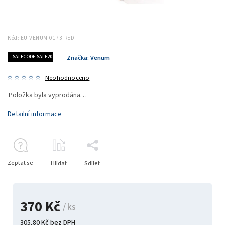
Kód:
EU-VENUM-0173-RED
SALECODE:SALE20:20:%
Značka:
Venum
Neohodnoceno
Položka byla vyprodána…
Detailní informace
Zeptat se
Hlídat
Sdílet
370 Kč
/ ks
305,80 Kč bez DPH