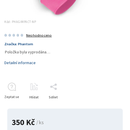
Kód:
PHAGIMPACT-NP
Neohodnoceno
Značka:
Phantom
Položka byla vyprodána…
Detailní informace
Zeptat se
Hlídat
Sdílet
350 Kč
/ ks