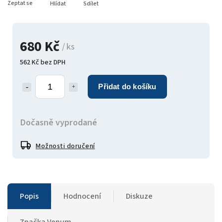
Zeptat se
Hlídat
Sdílet
680 Kč
/ ks
562 Kč bez DPH
Přidat do košíku
Dočasně vyprodané
Možnosti doručení
Popis
Hodnocení
Diskuze
Značka
Venum