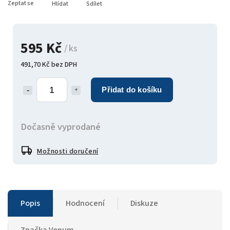
Zeptat se
Hlídat
Sdílet
595 Kč
/ ks
491,70 Kč bez DPH
Přidat do košíku
Dočasně vyprodané
Možnosti doručení
Popis
Hodnocení
Diskuze
Značka
Venum