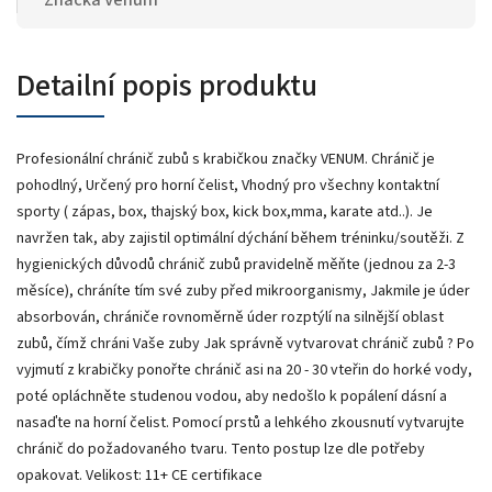
Detailní popis produktu
Profesionální chránič zubů s krabičkou značky VENUM. Chránič je
pohodlný, Určený pro horní čelist, Vhodný pro všechny kontaktní
sporty ( zápas, box, thajský box, kick box,mma, karate atd..). Je
navržen tak, aby zajistil optimální dýchání během tréninku/soutěži. Z
hygienických důvodů chránič zubů pravidelně měňte (jednou za 2-3
měsíce), chráníte tím své zuby před mikroorganismy, Jakmile je úder
absorbován, chrániče rovnoměrně úder rozptýlí na silnější oblast
zubů, čímž chráni Vaše zuby Jak správně vytvarovat chránič zubů ? Po
vyjmutí z krabičky ponořte chránič asi na 20 - 30 vteřin do horké vody,
poté opláchněte studenou vodou, aby nedošlo k popálení dásní a
nasaďte na horní čelist. Pomocí prstů a lehkého zkousnutí vytvarujte
chránič do požadovaného tvaru. Tento postup lze dle potřeby
opakovat. Velikost: 11+ CE certifikace