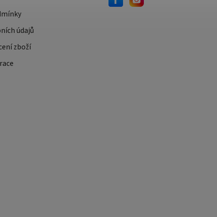
dmínky
ních údajů
cení zboží
race