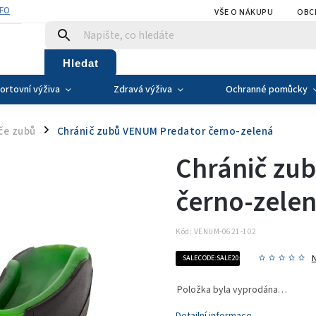
NFO
VŠE O NÁKUPU
OBC
Hledat
ortovní výživa
Zdravá výživa
Ochranné pomůcky
če zubů
Chránič zubů VENUM Predator černo-zelená
/
Chránič zu
černo-zele
Kód:
VENUM-0621-102
SALECODE:SALE20:20:%
Položka byla vyprodána…