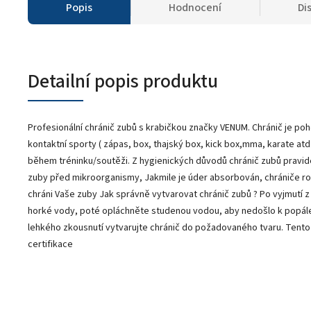
Popis
Hodnocení
Di
Detailní popis produktu
Profesionální chránič zubů s krabičkou značky VENUM. Chránič je poh
kontaktní sporty ( zápas, box, thajský box, kick box,mma, karate atd..
během tréninku/soutěži. Z hygienických důvodů chránič zubů pravide
zuby před mikroorganismy, Jakmile je úder absorbován, chrániče rov
chráni Vaše zuby Jak správně vytvarovat chránič zubů ? Po vyjmutí z 
horké vody, poté opláchněte studenou vodou, aby nedošlo k popálení
lehkého zkousnutí vytvarujte chránič do požadovaného tvaru. Tento 
certifikace