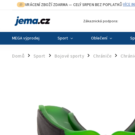
VRÁCENÍ ZBOŽÍ ZDARMA
— CELÝ SRPEN BEZ POPLATKŮ
VÍCE I
🎁
·
Zákaznická podpora:
MEGA výprodej
Sport
Oblečení
Sp
Domů
Sport
Bojové sporty
Chrániče
Chráni
/
/
/
/