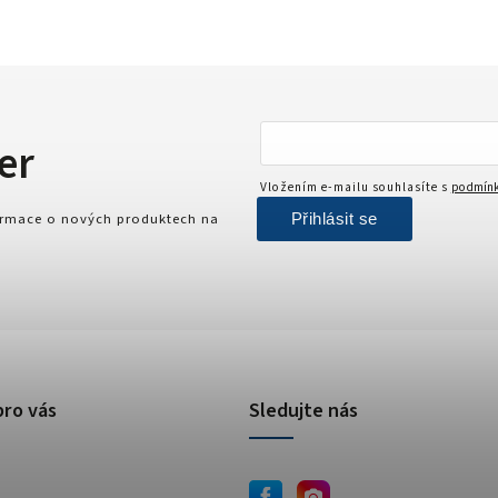
er
Vložením e-mailu souhlasíte s
podmínk
Přihlásit se
formace o nových produktech na
pro vás
Sledujte nás