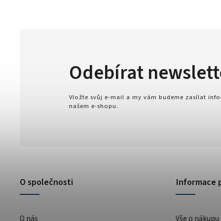
Odebírat newslett
Vložte svůj e-mail a my vám budeme zasílat in
našem e-shopu.
O společnosti
Informace 
O nás
Vše o nákupu