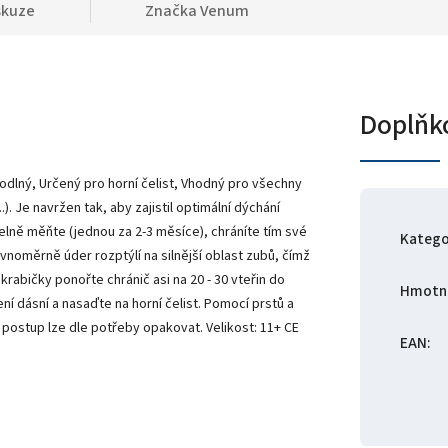
skuze
Značka
Venum
Doplňk
odlný, Určený pro horní čelist, Vhodný pro všechny
). Je navržen tak, aby zajistil optimální dýchání
lně měňte (jednou za 2-3 měsíce), chráníte tím své
Katego
noměrně úder rozptýlí na silnější oblast zubů, čímž
krabičky ponořte chránič asi na 20 - 30 vteřin do
Hmotn
 dásní a nasaďte na horní čelist. Pomocí prstů a
postup lze dle potřeby opakovat. Velikost: 11+ CE
EAN
: