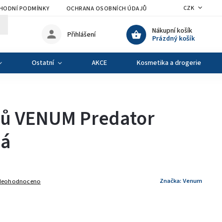
CZK
HODNÍ PODMÍNKY
OCHRANA OSOBNÍCH ÚDAJŮ
VÝMĚNA A VRÁCENÍ Z
Nákupní košík
Přihlášení
Prázdný košík
Ostatní
AKCE
Kosmetika a drogerie
bů VENUM Predator
ná
Značka:
Venum
Neohodnoceno