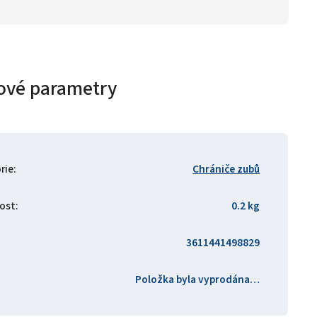
ové parametry
rie
:
Chrániče zubů
ost
:
0.2 kg
3611441498829
Položka byla vyprodána…