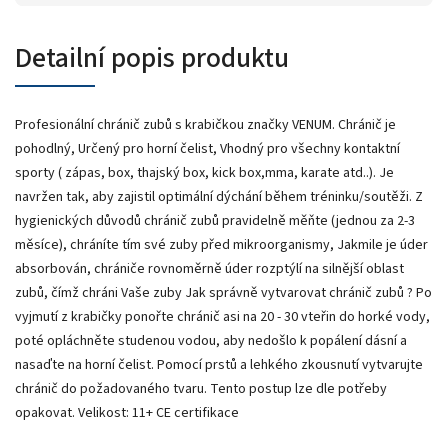
Detailní popis produktu
Profesionální chránič zubů s krabičkou značky VENUM. Chránič je
pohodlný, Určený pro horní čelist, Vhodný pro všechny kontaktní
sporty ( zápas, box, thajský box, kick box,mma, karate atd..). Je
navržen tak, aby zajistil optimální dýchání během tréninku/soutěži. Z
hygienických důvodů chránič zubů pravidelně měňte (jednou za 2-3
měsíce), chráníte tím své zuby před mikroorganismy, Jakmile je úder
absorbován, chrániče rovnoměrně úder rozptýlí na silnější oblast
zubů, čímž chráni Vaše zuby Jak správně vytvarovat chránič zubů ? Po
vyjmutí z krabičky ponořte chránič asi na 20 - 30 vteřin do horké vody,
poté opláchněte studenou vodou, aby nedošlo k popálení dásní a
nasaďte na horní čelist. Pomocí prstů a lehkého zkousnutí vytvarujte
chránič do požadovaného tvaru. Tento postup lze dle potřeby
opakovat. Velikost: 11+ CE certifikace