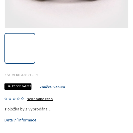
Kód:
VENUM-0621-539
SALECODE:SALE20:20:%
Značka:
Venum
Neohodnoceno
Položka byla vyprodána…
Detailní informace