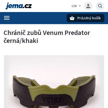
CZK
Prázdný košík
Hledat
Chránič zubů Venum Predator
černá/khaki