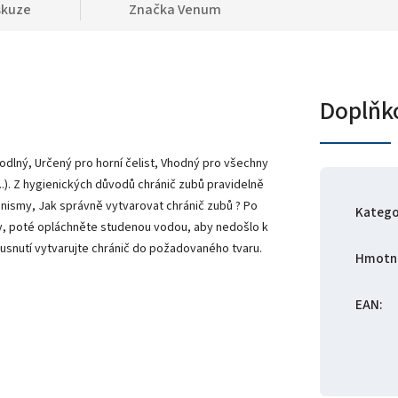
skuze
Značka
Venum
Doplňk
odlný, Určený pro horní čelist, Vhodný pro všechny
..). Z hygienických důvodů chránič zubů pravidelně
nismy, Jak správně vytvarovat chránič zubů ? Po
Katego
ody, poté opláchněte studenou vodou, aby nedošlo k
ousnutí vytvarujte chránič do požadovaného tvaru.
Hmotn
EAN
: