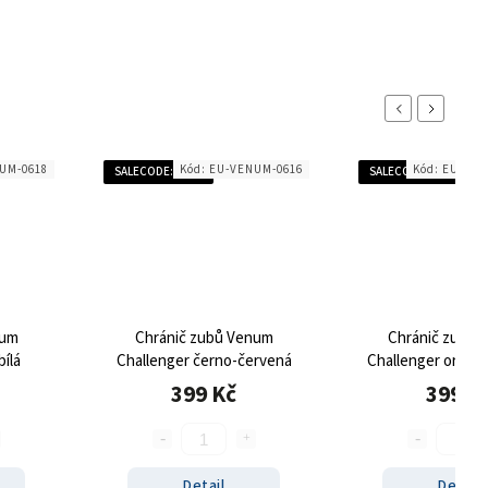
Previous
Next
UM-0618
Kód:
EU-VENUM-0616
Kód:
EU-VEN
SALECODE:SALE20:20:%
SALECODE:SALE20:20
num
Chránič zubů Venum
Chránič zubů
bílá
Challenger černo-červená
Challenger oranž
399 Kč
399 K
Detail
Detail