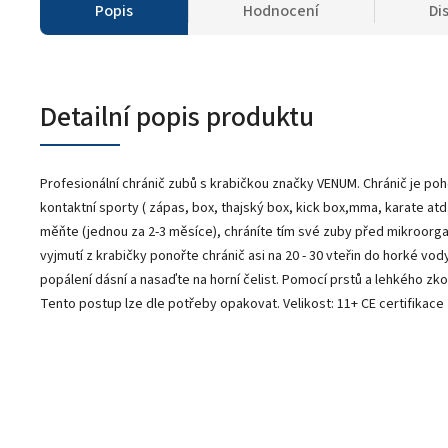
Popis
Hodnocení
Di
Detailní popis produktu
Profesionální chránič zubů s krabičkou značky VENUM. Chránič je poh
kontaktní sporty ( zápas, box, thajský box, kick box,mma, karate atd
měňte (jednou za 2-3 měsíce), chráníte tím své zuby před mikroorga
vyjmutí z krabičky ponořte chránič asi na 20 - 30 vteřin do horké v
popálení dásní a nasaďte na horní čelist. Pomocí prstů a lehkého zk
Tento postup lze dle potřeby opakovat. Velikost: 11+ CE certifikace