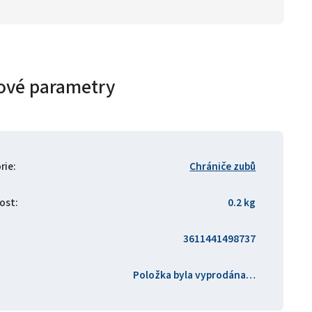
ové parametry
rie
:
Chrániče zubů
ost
:
0.2 kg
3611441498737
Položka byla vyprodána…