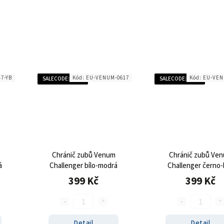
7-YB
Kód:
EU-VENUM-0617
Kód:
EU-VEN
SALECODE:SALE20:20:%
SALECODE:SALE20:20:%
Chránič zubů Venum
Chránič zubů Ve
á
Challenger bílo-modrá
Challenger černo-
399 Kč
399 Kč
Detail
Detail