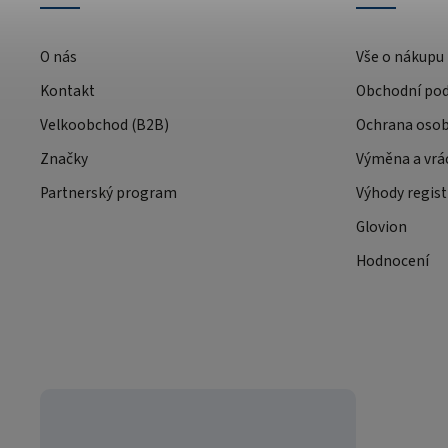
O nás
Vše o nákupu
Kontakt
Obchodní po
Velkoobchod (B2B)
Ochrana osob
Značky
Výměna a vrá
Partnerský program
Výhody regist
Glovion
Hodnocení