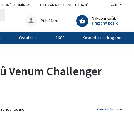
CZK
HODNÍ PODMÍNKY
OCHRANA OSOBNÍCH ÚDAJŮ
VÝMĚNA A VRÁCENÍ Z
Nákupní košík
Přihlášení
Prázdný košík
Ostatní
AKCE
Kosmetika a drogerie
bů Venum Challenger
Značka:
Venum
Neohodnoceno