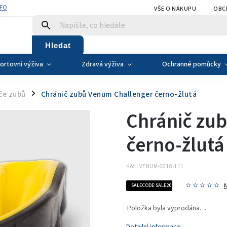
NFO
VŠE O NÁKUPU
OBC
Hledat
ortovní výživa
Zdravá výživa
Ochranné pomůcky
če zubů
Chránič zubů Venum Challenger černo-žlutá
/
Chránič zu
černo-žlutá
Kód:
VENUM-0618-111
SALECODE:SALE20:20:%
Položka byla vyprodána…