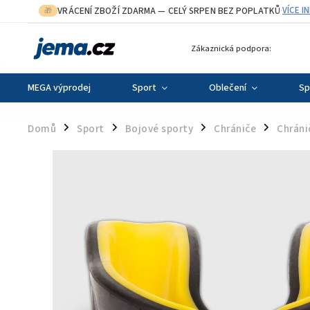
VRÁCENÍ ZBOŽÍ ZDARMA
— CELÝ SRPEN BEZ POPLATKŮ
VÍCE I
🎁
·
Zákaznická podpora:
MEGA výprodej
Sport
Oblečení
Sp
Domů
Sport
Bojové sporty
Chrániče
Chráni
/
/
/
/