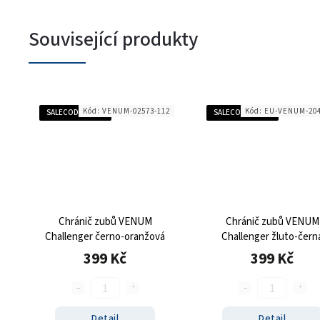
Související produkty
2
Kód:
VENUM-02573-112
Kód:
EU-VENUM-204
SALECODE:SALE20:20:%
SALECODE:SALE20:20:%
Chránič zubů VENUM
Chránič zubů VENUM
Challenger černo-oranžová
Challenger žluto-čern
399 Kč
399 Kč
Detail
Detail