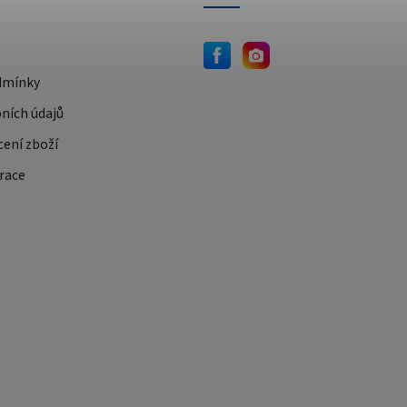
dmínky
ních údajů
cení zboží
race