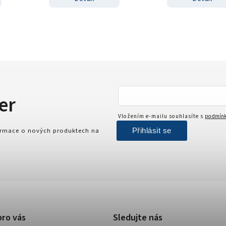
er
Vložením e-mailu souhlasíte s
podmínk
Přihlásit se
formace o nových produktech na
pro vás
Sledujte nás