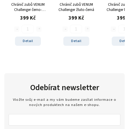
Chránič zubů VENUM
Chránič zubů VENUM
Chránič zub
Challenger černo-
Challenger žluto-černá
Challenger bí
oranžová
399 Kč
399 Kč
399 
Detail
Detail
Detai
Odebírat newsletter
Vložte svůj e-mail a my vám budeme zasílat informace o
nových produktech na našem e-shopu.