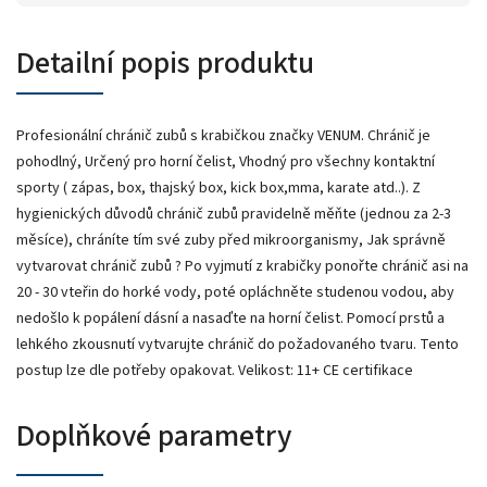
Detailní popis produktu
Profesionální chránič zubů s krabičkou značky VENUM. Chránič je
pohodlný, Určený pro horní čelist, Vhodný pro všechny kontaktní
sporty ( zápas, box, thajský box, kick box,mma, karate atd..). Z
hygienických důvodů chránič zubů pravidelně měňte (jednou za 2-3
měsíce), chráníte tím své zuby před mikroorganismy, Jak správně
vytvarovat chránič zubů ? Po vyjmutí z krabičky ponořte chránič asi na
20 - 30 vteřin do horké vody, poté opláchněte studenou vodou, aby
nedošlo k popálení dásní a nasaďte na horní čelist. Pomocí prstů a
lehkého zkousnutí vytvarujte chránič do požadovaného tvaru. Tento
postup lze dle potřeby opakovat. Velikost: 11+ CE certifikace
Doplňkové parametry