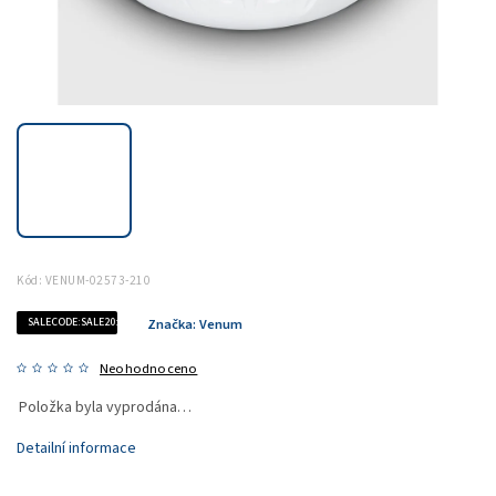
Kód:
VENUM-02573-210
SALECODE:SALE20:20:%
Značka:
Venum
Neohodnoceno
Položka byla vyprodána…
Detailní informace