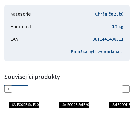
Kategorie
:
Chrániče zubů
Hmotnost
:
0.2 kg
EAN
:
3611441438511
Položka byla vyprodána…
Související produkty
Previous
Next
SALECODE:SALE20:20:%
SALECODE:SALE20:20:%
SALECODE:SAL