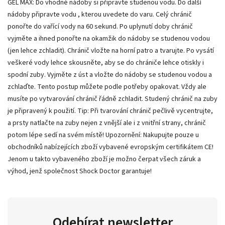
GEL MAX: Do vhodné nádoby si připravte studenou vodu. Do další
nádoby připravte vodu , kterou uvedete do varu. Celý chránič
ponořte do vařící vody na 60 sekund. Po uplynutí doby chránič
vyjměte a ihned ponořte na okamžik do nádoby se studenou vodou
(jen lehce zchladit). Chránič vložte na horní patro a tvarujte. Po vysátí
veškeré vody lehce skousněte, aby se do chrániče lehce otiskly i
spodní zuby. Vyjměte z úst a vložte do nádoby se studenou vodou a
zchlaďte. Tento postup můžete podle potřeby opakovat. Vždy ale
musíte po vytvarování chránič řádně zchladit. Studený chránič na zuby
je připravený k použití. Tip: Při tvarování chránič pečlivě vycentrujte,
a prsty natlačte na zuby nejen z vnější ale i z vnitřní strany, chránič
potom lépe sedí na svém místě! Upozornění: Nakupujte pouze u
obchodníků nabízejících zboží vybavené evropským certifikátem CE!
Jenom u takto vybaveného zboží je možno čerpat všech záruk a
výhod, jenž společnost Shock Doctor garantuje!
Odebírat newsletter