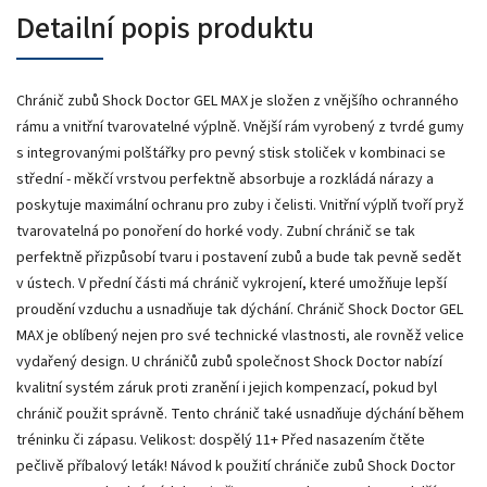
Detailní popis produktu
Chránič zubů Shock Doctor GEL MAX je složen z vnějšího ochranného
rámu a vnitřní tvarovatelné výplně. Vnější rám vyrobený z tvrdé gumy
s integrovanými polštářky pro pevný stisk stoliček v kombinaci se
střední - měkčí vrstvou perfektně absorbuje a rozkládá nárazy a
poskytuje maximální ochranu pro zuby i čelisti. Vnitřní výplň tvoří pryž
tvarovatelná po ponoření do horké vody. Zubní chránič se tak
perfektně přizpůsobí tvaru i postavení zubů a bude tak pevně sedět
v ústech. V přední části má chránič vykrojení, které umožňuje lepší
proudění vzduchu a usnadňuje tak dýchání. Chránič Shock Doctor GEL
MAX je oblíbený nejen pro své technické vlastnosti, ale rovněž velice
vydařený design. U chráničů zubů společnost Shock Doctor nabízí
kvalitní systém záruk proti zranění i jejich kompenzací, pokud byl
chránič použit správně. Tento chránič také usnadňuje dýchání během
tréninku či zápasu. Velikost: dospělý 11+ Před nasazením čtěte
pečlivě příbalový leták! Návod k použití chrániče zubů Shock Doctor