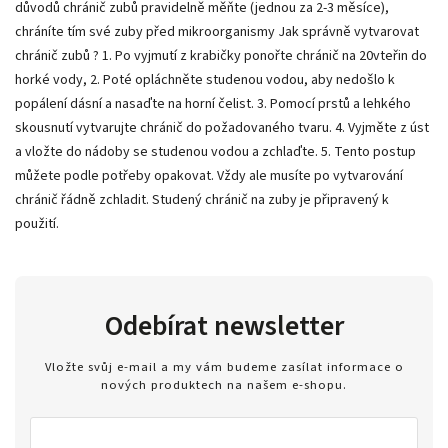
důvodů chránič zubů pravidelně měňte (jednou za 2-3 měsíce),
chráníte tím své zuby před mikroorganismy Jak správně vytvarovat
chránič zubů ? 1. Po vyjmutí z krabičky ponořte chránič na 20vteřin do
horké vody, 2. Poté opláchněte studenou vodou, aby nedošlo k
popálení dásní a nasaďte na horní čelist. 3. Pomocí prstů a lehkého
skousnutí vytvarujte chránič do požadovaného tvaru. 4. Vyjměte z úst
a vložte do nádoby se studenou vodou a zchlaďte. 5. Tento postup
můžete podle potřeby opakovat. Vždy ale musíte po vytvarování
chránič řádně zchladit. Studený chránič na zuby je připravený k
použití.
Odebírat newsletter
Vložte svůj e-mail a my vám budeme zasílat informace o
nových produktech na našem e-shopu.