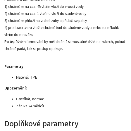
1) chránič se na cca. 45 vteřin vloží do vroucí vody
2) chránič se na cca. 1 vteřinu vloží do studené vody
3) chránič se přiloží na vrchní zuby a přitlačí se palcy
4) pro fixaci tvaru vložte chránič buď do studené vody a nebo na několik
vteřin do mrazáku
Po úspěšném formování by měl chránič samostatně držet na zubech, pokud
chránič padá, tak se postup opakuje.
Parametry:
Materiál: TPE
Upozornění:
Certifikát, norma:
Záruka 24 měsíců
Doplňkové parametry