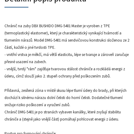
Chránič na zuby DBX BUSHIDO DMG-5401 Master je vyroben z TPE
(termoplastický elastomer), který je charakteristický vynikající tvárností a
tlumením nárazů. Model DMG-5401 má sendvičovou konstrukci složenou ze 2
částí, každé o jiné tvrdosti TPE.
- vnitřní vrstva je měkčí, má větší elasticitu, lépe se tvaruje a zároveň zaručuje
přesné usazení na zubech.
- vnější, tvrdý "rám" zajišťuje tvarovou stálost chrániče a rozkládá energii z
úderu, címž slouží jako 2. stupeň ochrany před poškozením zubů.
Přídavná, zesílená zóna v místě skusu lépe tlumí údery do brady, při kterých
dochází k silnému nárazu dolní čelisti do horní čelisti. Dodatečné tlumení
snižuje riziko poškození a vyražení zubů.
Chránič DMG-5401 je po stranách vybaven kanálky, které zvyšují stabilitu
chrániče a (stejně jako vnější část) pomáhají pohlcovat energii z úderu.
Postup pro formování chrániče: