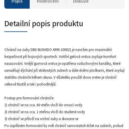
Popis
Hodnocení
Diskuze
Detailní popis produktu
Chránič na zuby DBX BUSHIDO ARM-100021 je navržen pro maximální
bezpečnost při bojových sportech. Vnitřní gelová vrstva zvyšuje komfort
nasazování. Vnější gumová vrstva je opatřena vzduchovými kanálky, které
usnadňují dýchání při stisknutých zubech a dále dvěmi ploškami, které zvyšují
stabilitu chrániče během skusu. V důsledku použití dvou vrstev je chránič
celkově tlustší a tak i pohodlnější.
Postup pro formování chrániče:
1) chránič se na cca. 60 vteřin vloží do vroucí vody
2) chránič se na cca. 1 vteřinu vloží do studené vody
3) chránič se přiloží na vrchní zuby a skousne se
Po úspěšném formování by měl chránič samostatně držet na zubech, pokud