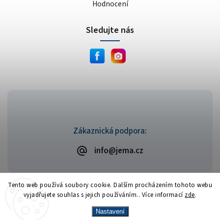
Hodnocení
Sledujte nás
Zákaznická podpora:
info@jema.cz
Tento web používá soubory cookie. Dalším procházením tohoto webu
vyjadřujete souhlas s jejich používáním.. Více informací
zde
.
Copyright 2026
JEMA.cz
. Všechna práva vyhrazena.
Vytvořil
Shoptet
| Design
Shoptak.cz
Nastavení