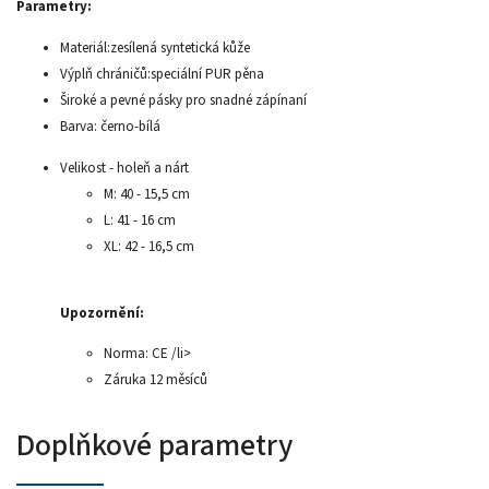
Parametry:
Materiál:zesílená syntetická kůže
Výplň chráničů:speciální PUR pěna
Široké a pevné pásky pro snadné zápínaní
Barva: černo-bílá
Velikost - holeň a nárt
M: 40 - 15,5 cm
L: 41 - 16 cm
XL: 42 - 16,5 cm
Upozornění:
Norma: CE /li>
Záruka 12 měsíců
Doplňkové parametry