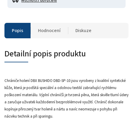
Možnosti doručení
Popis
Hodnocení
Diskuze
Detailní popis produktu
Chrániče holení DBX BUSHIDO DBD-SP-10 jsou vyrobeny z kvalitní syntetické
kůže, která je podšitá speciální a odolnou textilií zabraňující rychlému
poškození materiálu. Výplní chráničů je tvrzená pěna, která skvěle tlumí údery
a zaručuje uživateli každodenní bezproblémové využití. Chránič dokonale
kopíruje přirozený tvar holeně a nártu a navíc neomezuje v pohybu při
nácviku technik a při sparingu.