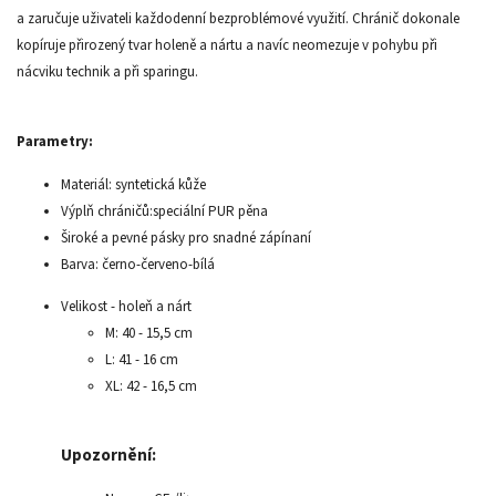
a zaručuje uživateli každodenní bezproblémové využití. Chránič dokonale
kopíruje přirozený tvar holeně a nártu a navíc neomezuje v pohybu při
nácviku technik a při sparingu.
Parametry:
Materiál: syntetická kůže
Výplň chráničů:speciální PUR pěna
Široké a pevné pásky pro snadné zápínaní
Barva: černo-červeno-bílá
Velikost - holeň a nárt
M: 40 - 15,5 cm
L: 41 - 16 cm
XL: 42 - 16,5 cm
Upozornění: