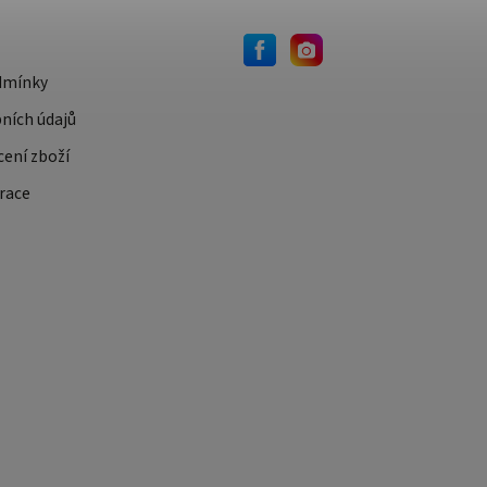
dmínky
ních údajů
cení zboží
race