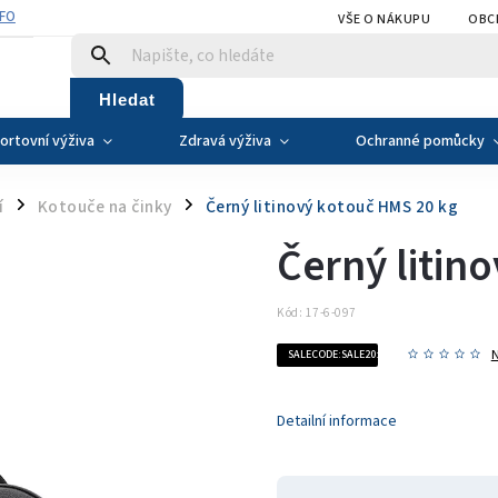
NFO
VŠE O NÁKUPU
OBC
Hledat
ortovní výživa
Zdravá výživa
Ochranné pomůcky
í
Kotouče na činky
Černý litinový kotouč HMS 20 kg
/
/
Černý litin
Kód:
17-6-097
SALECODE:SALE20:20:%
Detailní informace