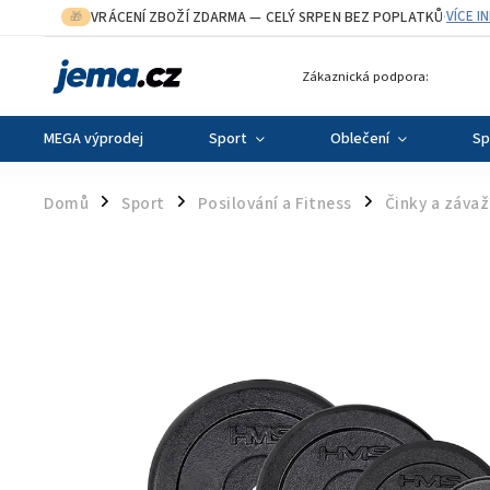
VRÁCENÍ ZBOŽÍ ZDARMA
— CELÝ SRPEN BEZ POPLATKŮ
VÍCE I
🎁
·
Zákaznická podpora:
MEGA výprodej
Sport
Oblečení
Sp
Domů
Sport
Posilování a Fitness
Činky a závaž
/
/
/