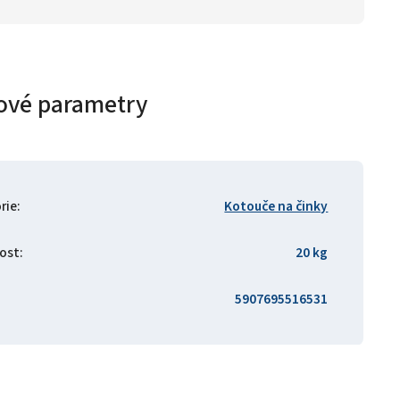
ové parametry
rie
:
Kotouče na činky
ost
:
20 kg
5907695516531