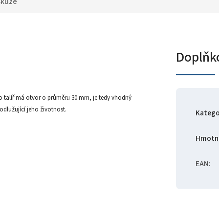
skuze
Doplňk
to talíř má otvor o průměru 30 mm, je tedy vhodný
dlužující jeho životnost.
Katego
Hmotn
EAN
: