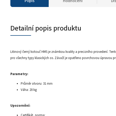
Popis
Hodnocení
Di
Detailní popis produktu
Litinový černý kotouč HMS je známkou kvality a precizního provedení. Ten
pro všechny typy klasických os. Závaží je opatřeno povrchovou úpravou pro
Parametry:
Průměr otvoru: 31 mm
Váha: 20 kg
Upozornění:
Certifikát, norma: