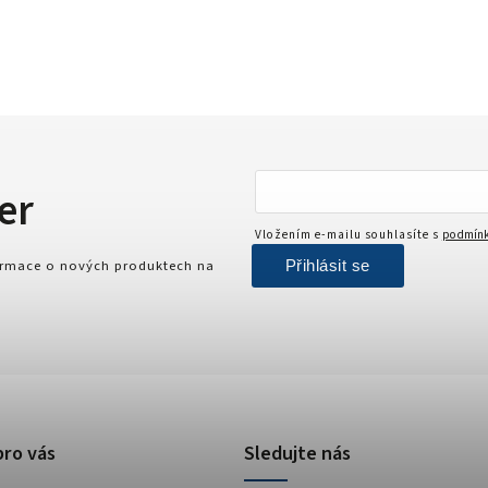
er
Vložením e-mailu souhlasíte s
podmínk
Přihlásit se
formace o nových produktech na
pro vás
Sledujte nás