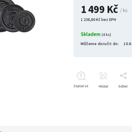
1 499 Kč
/ ks
1 238,80 Kč bez DPH
Skladem
(4 ks)
Můžeme doručit do:
10.8
Zeptat se
Hlídat
Sdílet