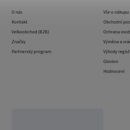
O nás
Vše o nákupu
Kontakt
Obchodní po
Velkoobchod (B2B)
Ochrana osob
Značky
Výměna a vrá
Partnerský program
Výhody regist
Glovion
Hodnocení