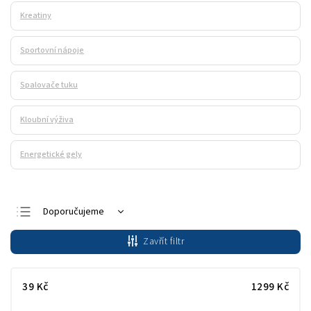
Kreatiny
Sportovní nápoje
Spalovače tuku
Kloubní výživa
Energetické gely
Doporučujeme
Nejlevnější
Zavřít filtr
Nejdražší
Nejprodávanější
39
Kč
1299
Kč
Abecedně