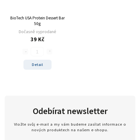
Zero
1
modrý hrozen
5
BioTech USA Protein Dessert Bar
ledový čaj broskev
4
50g
tiramisu
4
Dočasně vyprodané
cola
2
39 Kč
černý rybíz
4
mango
5
modrá malina
5
Detail
pomeranč
22
malina
6
banán
22
čokoláda+kakao
4
jahoda
25
Odebírat newsletter
vanilka
27
čokoláda/kokos
13
Vložte svůj e-mail a my vám budeme zasílat informace o
nových produktech na našem e-shopu.
čokoláda/kakao
2