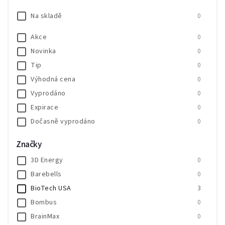
Na skladě
0
Akce
0
Novinka
0
Tip
0
Výhodná cena
0
Vyprodáno
0
Expirace
0
Dočasně vyprodáno
0
SALECODE:SALE20:20:%
0
Značky
SALECODE:SALE30:30:%
0
3D Energy
0
Barebells
0
BioTech USA
3
Bombus
0
BrainMax
0