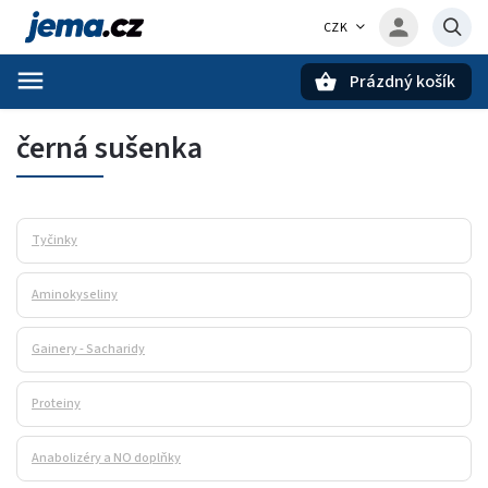
CZK
Prázdný košík
Hledat
černá sušenka
Tyčinky
Aminokyseliny
Gainery - Sacharidy
Proteiny
Anabolizéry a NO doplňky