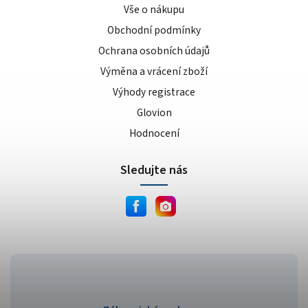
banánovo-karamelový koláč
1
Vše o nákupu
čokoládovo-oříškový koláč
1
Obchodní podmínky
mandlovo-pistáciový koláč
1
Ochrana osobních údajů
bez příchutě
5
Výměna a vrácení zboží
borůvka
6
Výhody registrace
meruňka
4
Glovion
zelené jablko
2
Hodnocení
broskvový ledový čaj
3
tropické ovoce
7
Sledujte nás
limetka
3
citrónový ledový čaj
5
vodní meloun
7
pomeranč/mango
3
čokoláda/oříšek
3
jahoda/bílá čokoláda
1
kiwi/banán
3