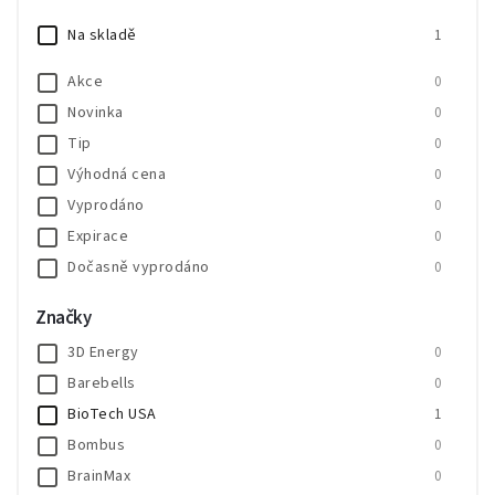
Na skladě
1
Akce
0
Novinka
0
Tip
0
Výhodná cena
0
Vyprodáno
0
Expirace
0
Dočasně vyprodáno
0
SALECODE:SALE20:20:%
0
Značky
SALECODE:SALE30:30:%
0
3D Energy
0
Barebells
0
BioTech USA
1
Bombus
0
BrainMax
0