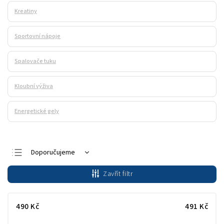
Kreatiny
Sportovní nápoje
Spalovače tuku
Kloubní výživa
Energetické gely
Doporučujeme
Nejlevnější
Zavřít filtr
Nejdražší
Nejprodávanější
490
Kč
491
Kč
Abecedně