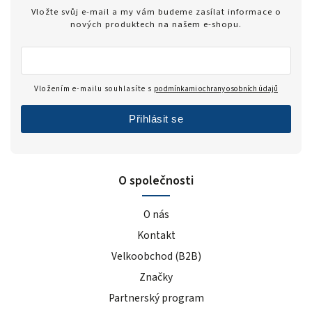
Zero
1
Vložte svůj e-mail a my vám budeme zasílat informace o
modrý hrozen
5
nových produktech na našem e-shopu.
ledový čaj broskev
4
tiramisu
4
cola
2
Vložením e-mailu souhlasíte s
podmínkami ochrany osobních údajů
černý rybíz
4
Přihlásit se
mango
5
modrá malina
5
pomeranč
22
O společnosti
malina
6
banán
22
O nás
čokoláda+kakao
4
Kontakt
jahoda
25
Velkoobchod (B2B)
vanilka
27
Značky
čokoláda/kokos
13
čokoláda/kakao
2
Partnerský program