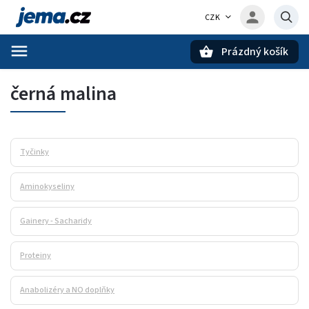
CZK
Prázdný košík
Hledat
černá malina
Tyčinky
Aminokyseliny
Gainery - Sacharidy
Proteiny
Anabolizéry a NO doplňky