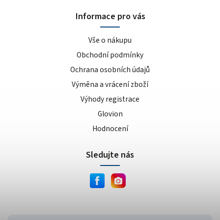
sušenka
4
Informace pro vás
kokos/vanilka
1
cookies/cream
15
Vše o nákupu
dvojitá čokoláda
3
Obchodní podmínky
ananas/mango
8
Ochrana osobních údajů
meruňkový jogurt
1
Výměna a vrácení zboží
čokoláda/lískový oříšek
1
Výhody registrace
cookie dough
1
lískový oříšek/nugát
1
Glovion
karamel/kešu
1
Hodnocení
cookies
4
Sledujte nás
bílá čokoláda/mandle
1
slané arašídy
1
krémová s křupinkami
1
bílé slané arašídy
1
mléčno-čokoládový cupcake
1