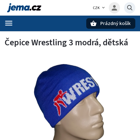
CZK
Prázdný košík
Hledat
Čepice Wrestling 3 modrá, dětská