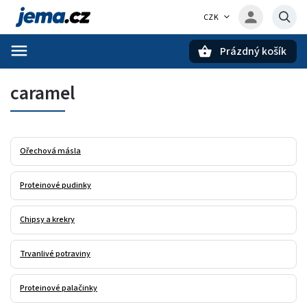
CZK
Prázdný košík
Hledat
caramel
Ořechová másla
Proteinové pudinky
Chipsy a krekry
Trvanlivé potraviny
Proteinové palačinky