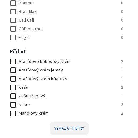
Bombus
0
BrainMax
0
Cali Cali
0
CBD pharma
0
Edgar
0
HealthyCo
0
Příchuť
JEMASPORT
0
Arašídovo kokosový krém
2
Knuspi
0
Arašídový krém jemný
1
LifeLike
1
Arašídový krém křupový
1
MedPharma
0
kešu
2
Milkeffet
0
kešu křupavý
1
Novo Nutrition
0
kokos
2
Nutrend
0
Mandlový krém
2
Prom-IN
0
Pistáciový krém
3
VYMAZAT FILTRY
Lískooříškový krém s čokoládou
1