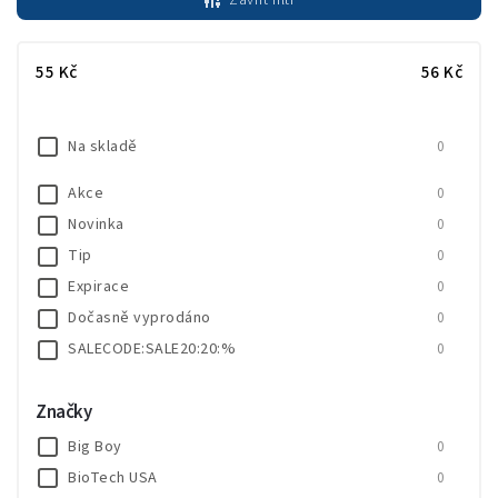
Zavřít filtr
Nejdražší
Nejprodávanější
55
Kč
56
Kč
Abecedně
Na skladě
0
Akce
0
Novinka
0
Tip
0
Expirace
0
Dočasně vyprodáno
0
SALECODE:SALE20:20:%
0
Značky
Big Boy
0
BioTech USA
0