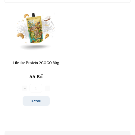
karamel twister
1
kokosový twister
1
lískový oříšek
2
Pecan White Chocolate
1
kešu/kokos
1
Arašídový krém křupavý
1
hořká čokoláda
1
bílá čokoláda
3
LifeLike Protein 2GOGO 80g
čokoláda
8
55 Kč
slaný karamel
4
natural
2
citron/limetka
1
Detail
sůl
4
arašídové máslo
1
perník
1
černý rybíz
1