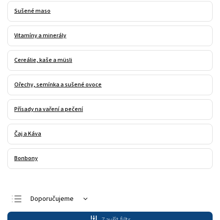
Sušené maso
Vitamíny a minerály
Cereálie, kaše a müsli
Ořechy, semínka a sušené ovoce
Přísady na vaření a pečení
Čaj a Káva
Bonbony
Doporučujeme
Nejlevnější