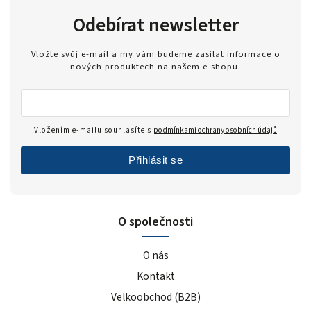
mango
1
Odebírat newsletter
malina
3
banán
3
Vložte svůj e-mail a my vám budeme zasílat informace o
jahoda
2
nových produktech na našem e-shopu.
vanilka
4
čokoláda/kakao
1
cookies/cream
2
Vložením e-mailu souhlasíte s
podmínkami ochrany osobních údajů
čokoláda/lískový oříšek
5
cookie dough
3
Přihlásit se
bez příchutě
2
caramel
1
višeň
2
O společnosti
zakysaná smetana & jarní cibulka
1
O nás
sladké thajské chilli
1
sýr
1
Kontakt
barbecue
1
Velkoobchod (B2B)