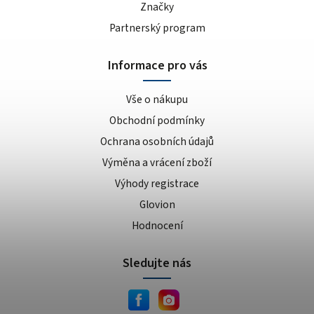
banán/jablko
1
Značky
čokoláda, višeň, třešeň
1
Partnerský program
oříšek/nugát
1
cheesecake
1
Informace pro vás
kokosová makarónka
1
Vše o nákupu
karamel
1
Obchodní podmínky
broskev
1
bez příchuti
2
Ochrana osobních údajů
čokoláda + kakao
1
Výměna a vrácení zboží
paprika
1
Výhody registrace
juicy steak
1
Glovion
paleo
1
Hodnocení
Mandlový krém křupavý
1
jemný
1
Sledujte nás
křupavý
1
mango/maracuja
1