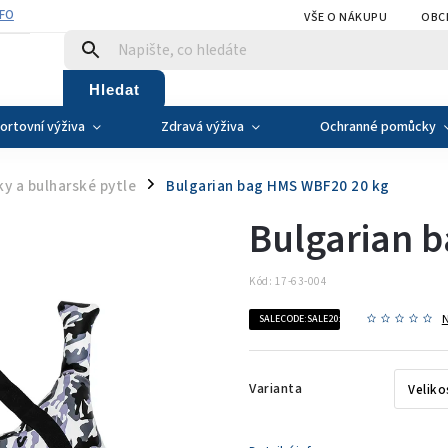
NFO
VŠE O NÁKUPU
OBC
Hledat
ortovní výživa
Zdravá výživa
Ochranné pomůcky
ky a bulharské pytle
Bulgarian bag HMS WBF20 20 kg
/
Bulgarian 
Kód:
17-63-004
SALECODE:SALE20:20:%
Varianta