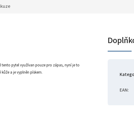
skuze
Doplňk
 tento pytel využívan pouze pro zápas, nyní je to
 kůže a je vyplněn pískem.
Katego
EAN
: