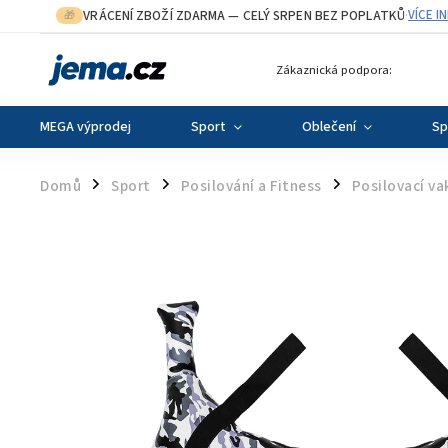
VRÁCENÍ ZBOŽÍ ZDARMA
— CELÝ SRPEN BEZ POPLATKŮ
VÍCE I
🎁
·
Zákaznická podpora:
MEGA výprodej
Sport
Oblečení
Sp
Domů
Sport
Posilování a Fitness
Posilovací va
/
/
/