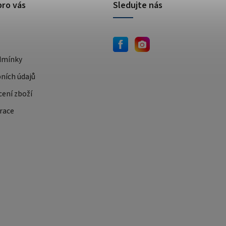
pro vás
Sledujte nás
dmínky
ních údajů
cení zboží
race