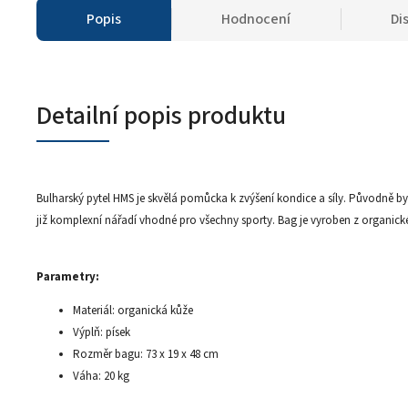
Popis
Hodnocení
Di
Detailní popis produktu
Bulharský pytel HMS je skvělá pomůcka k zvýšení kondice a síly. Původně byl
již komplexní nářadí vhodné pro všechny sporty. Bag je vyroben z organické
Parametry:
Materiál: organická kůže
Výplň: písek
Rozměr bagu: 73 x 19 x 48 cm
Váha: 20 kg