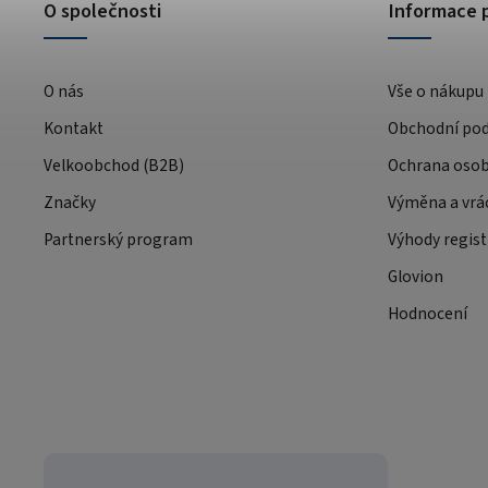
O společnosti
Informace 
O nás
Vše o nákupu
Kontakt
Obchodní po
Velkoobchod (B2B)
Ochrana osob
Značky
Výměna a vrá
Partnerský program
Výhody regist
Glovion
Hodnocení