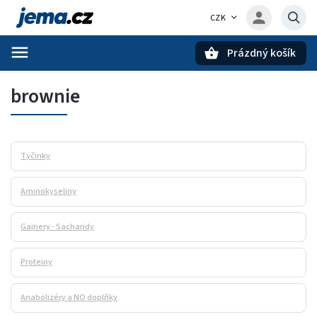
CZK
Prázdný košík
Hledat
brownie
Tyčinky
Aminokyseliny
Gainery - Sacharidy
Proteiny
Anabolizéry a NO doplňky