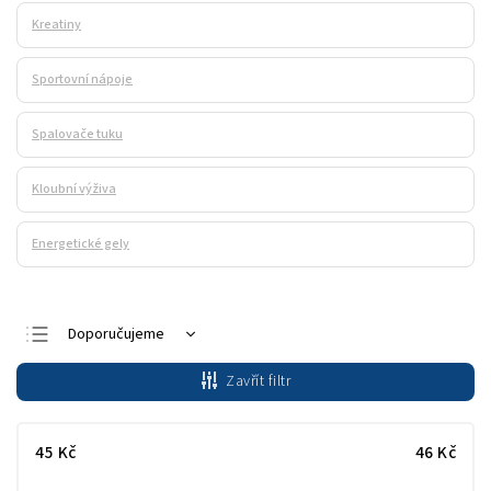
Kreatiny
Sportovní nápoje
Spalovače tuku
Kloubní výživa
Energetické gely
Doporučujeme
Nejlevnější
Zavřít filtr
Nejdražší
Nejprodávanější
45
Kč
46
Kč
Abecedně