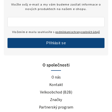
Zero
1
Vložte svůj e-mail a my vám budeme zasílat informace o
modrý hrozen
5
nových produktech na našem e-shopu.
ledový čaj broskev
4
tiramisu
4
cola
2
Vložením e-mailu souhlasíte s
podmínkami ochrany osobních údajů
černý rybíz
4
Přihlásit se
mango
5
modrá malina
5
pomeranč
22
O společnosti
malina
6
banán
22
O nás
čokoláda+kakao
4
Kontakt
jahoda
25
Velkoobchod (B2B)
vanilka
27
čokoláda/kokos
Značky
13
čokoláda/kakao
2
Partnerský program