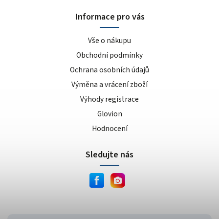
sušenka
4
Informace pro vás
kokos/vanilka
1
cookies/cream
15
Vše o nákupu
dvojitá čokoláda
3
Obchodní podmínky
ananas/mango
8
Ochrana osobních údajů
meruňkový jogurt
1
Výměna a vrácení zboží
čokoláda/lískový oříšek
1
cookie dough
Výhody registrace
1
lískový oříšek/nugát
1
Glovion
karamel/kešu
1
Hodnocení
cookies
4
Sledujte nás
bílá čokoláda/mandle
1
slané arašídy
1
krémová s křupinkami
1
bílé slané arašídy
1
mléčno-čokoládový cupcake
1