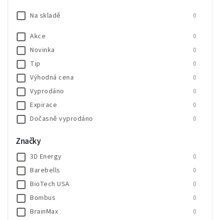
Na skladě
0
Akce
0
Novinka
0
Tip
0
Výhodná cena
0
Vyprodáno
0
Expirace
0
Dočasně vyprodáno
0
SALECODE:SALE20:20:%
0
Značky
SALECODE:SALE30:30:%
0
3D Energy
0
Barebells
0
BioTech USA
0
Bombus
0
BrainMax
0