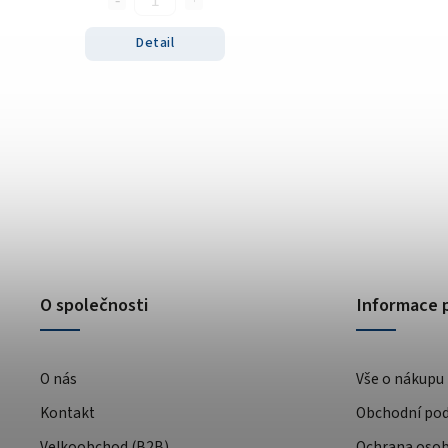
Detail
O společnosti
Informace 
O nás
Vše o nákupu
Kontakt
Obchodní po
Velkoobchod (B2B)
Ochrana osob