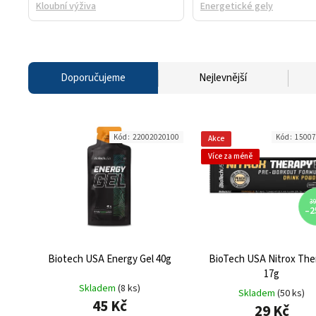
Kloubní výživa
Energetické gely
Doporučujeme
Nejlevnější
Kód:
22002020100
Kód:
15007
Akce
Více za méně
39
–2
Biotech USA Energy Gel 40g
BioTech USA Nitrox The
17g
Skladem
(8 ks)
Skladem
(50 ks)
45 Kč
29 Kč