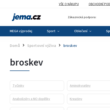
VŠE O NÁKUPU
OBCHODNÍ POD
Zákaznická podpora:
MEGA výprodej
Sport
Oblečení
Sp
Domů
Sportovní výživa
broskev
/
/
broskev
Tyčinky
Aminokyseliny
Anabolizéry a NO doplňky
Kreatiny