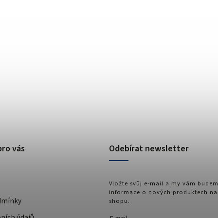
pro vás
Odebírat newsletter
Vložte svůj e-mail a my vám budem
informace o nových produktech na
dmínky
shopu.
ních údajů