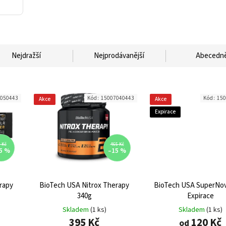
Nejdražší
Nejprodávanější
Abecedn
050443
Kód:
15007040443
Kód:
150
Akce
Akce
Expirace
 Kč
465 Kč
5 %
–15 %
rapy
BioTech USA Nitrox Therapy
BioTech USA SuperNov
340g
Expirace
Skladem
(1 ks)
Skladem
(1 ks)
395 Kč
120 Kč
od