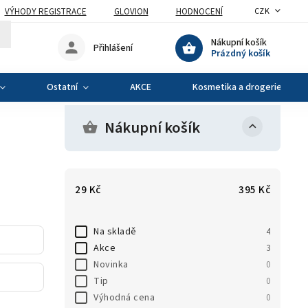
VÝHODY REGISTRACE
GLOVION
HODNOCENÍ
CZK
Nákupní košík
Přihlášení
Prázdný košík
Ostatní
AKCE
Kosmetika a drogerie
Nákupní košík
29
Kč
395
Kč
Na skladě
4
Akce
3
Novinka
0
Tip
0
Výhodná cena
0