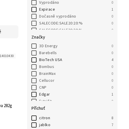
Vyprodáno
0
Expirace
1
Dočasně vyprodáno
0
SALECODE:SALE20:20:%
0
SALECODE:SALE30:30:%
0
ě
Značky
3D Energy
0
Barebells
0
14010430
BioTech USA
4
Bombus
0
BrainMax
0
Cellucor
0
CNP
0
Edgar
1
Extrifit
0
a 282g
Příchuť
Go On Nutrition
0
Grenade
0
citron
8
HealthyCo
0
jablko
7
JEMASPORT
0