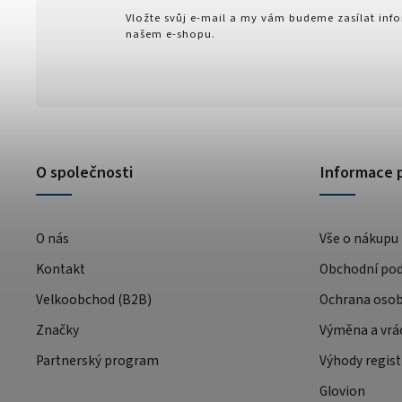
Vložte svůj e-mail a my vám budeme zasílat in
našem e-shopu.
O společnosti
Informace 
O nás
Vše o nákupu
Kontakt
Obchodní po
Velkoobchod (B2B)
Ochrana osob
Značky
Výměna a vrá
Partnerský program
Výhody regist
Glovion