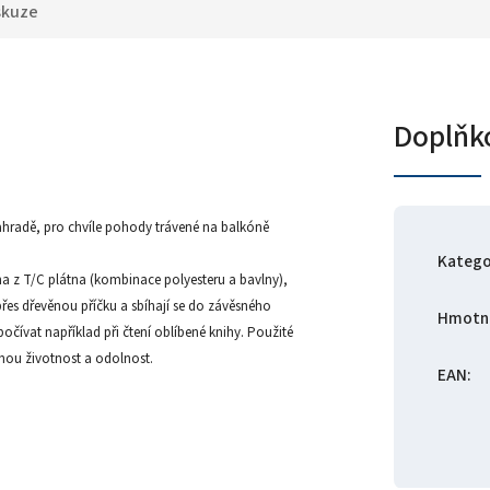
skuze
Doplňk
zahradě, pro chvíle pohody trávené na balkóně
Katego
ena z T/C plátna (kombinace polyesteru a bavlny),
přes dřevěnou příčku a sbíhají se do závěsného
Hmotn
očívat například při čtení oblíbené knihy. Použité
uhou životnost a odolnost.
EAN
: