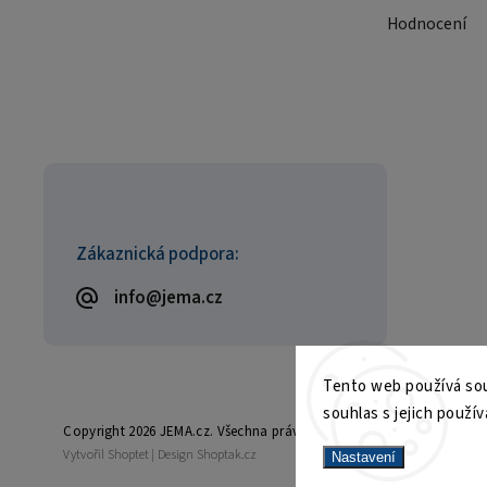
Hodnocení
Zákaznická podpora:
info@jema.cz
Tento web používá sou
souhlas s jejich použív
Copyright 2026
JEMA.cz
. Všechna práva vyhrazena.
Vytvořil
Shoptet
| Design
Shoptak.cz
Nastavení