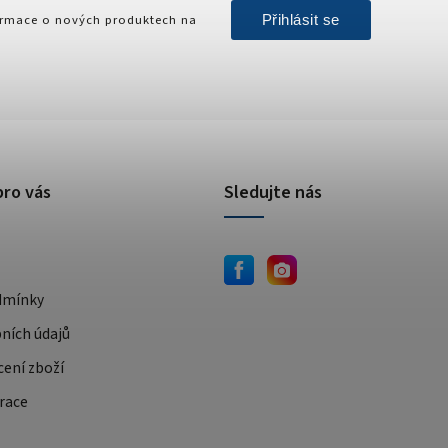
Přihlásit se
formace o nových produktech na
pro vás
Sledujte nás
dmínky
ních údajů
cení zboží
race