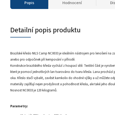
Popis
Hodnocení
Di
Detailní popis produktu
Brazilské křeslo NILS Camp NC0033 je ideálním nástrojem pro lenošení na 
anebo pro odpočinek při kempování v přírodě.
Konstrukce brazilského křesla vychází z houpací sítě. Textilní část je vyrob
které je pomocí jednotlivých lan tvarováno do tvaru křesla. Lana prochází 
oka. Křeslo stačí vybalit, zavěsit kamkoliv do vhodné výšky a už můžete odp
materiály zajišťují nejen prodyšnost a pohodlnost křesla, ale také jeho dlo
Nosnost NC0033 je 120 kilogramů.
Parametry: