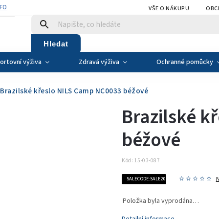
NFO
VŠE O NÁKUPU
OBC
Hledat
ortovní výživa
Zdravá výživa
Ochranné pomůcky
Brazilské křeslo NILS Camp NC0033 béžové
Brazilské k
béžové
Kód:
15-03-087
SALECODE:SALE20:20:%
Položka byla vyprodána…