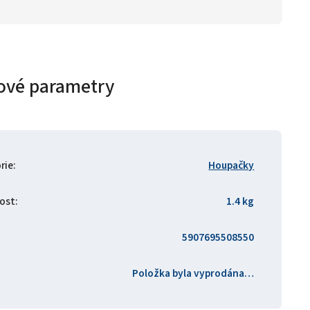
ové parametry
rie
:
Houpačky
ost
:
1.4 kg
5907695508550
Položka byla vyprodána…