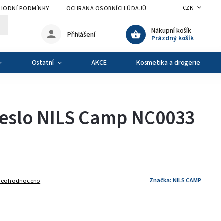
CZK
HODNÍ PODMÍNKY
OCHRANA OSOBNÍCH ÚDAJŮ
VÝMĚNA A VRÁCENÍ Z
Nákupní košík
Přihlášení
Prázdný košík
Ostatní
AKCE
Kosmetika a drogerie
řeslo NILS Camp NC0033
Značka:
NILS CAMP
Neohodnoceno