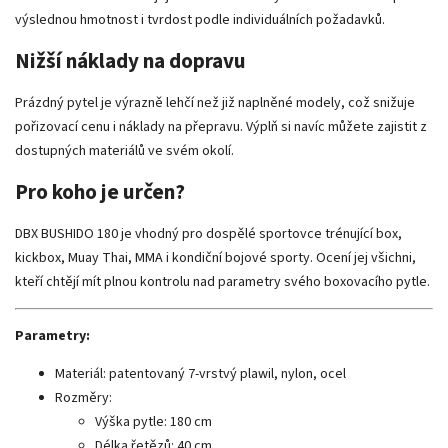
výslednou hmotnost i tvrdost podle individuálních požadavků.
Nižší náklady na dopravu
Prázdný pytel je výrazně lehčí než již naplněné modely, což snižuje
pořizovací cenu i náklady na přepravu. Výplň si navíc můžete zajistit z
dostupných materiálů ve svém okolí.
Pro koho je určen?
DBX BUSHIDO 180 je vhodný pro dospělé sportovce trénující box,
kickbox, Muay Thai, MMA i kondiční bojové sporty. Ocení jej všichni,
kteří chtějí mít plnou kontrolu nad parametry svého boxovacího pytle.
Parametry:
Materiál: patentovaný 7-vrstvý plawil, nylon, ocel
Rozměry:
Výška pytle: 180 cm
Délka řetězů: 40 cm