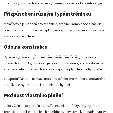
úderů a vytvořit si tréninkové vybavení přesně podle svého stylu.
Přizpůsobení různým typům tréninku
Měkčí výplň je vhodná pro technický trénink, kombinace a nácvik
přesnosti, zatímco tvrdší výplň ocení sportovci zaměření na rozvoj
síly a razance úderů.
Odolná konstrukce
Pytel je vybaven čtyřmi pevnými závěsnými řetězy s celkovou
nosností až 500 kg. Součástí je také otočný kloub, který zabraňuje
kroucení řetězů během tréninku a zajišťuje plynulejší pohyb pytle.
Ve spodní části se nachází upevňovací oko pro možnost dodatečné
stabilizace pytle pomocí spodního uchycení.
Možnost vlastního plnění
Jako výplň se doporučuje použít textilní odstřižky, zbytky látek,
technické textilie nebo jejich kombinaci. Díky tomu lze snadno upravit