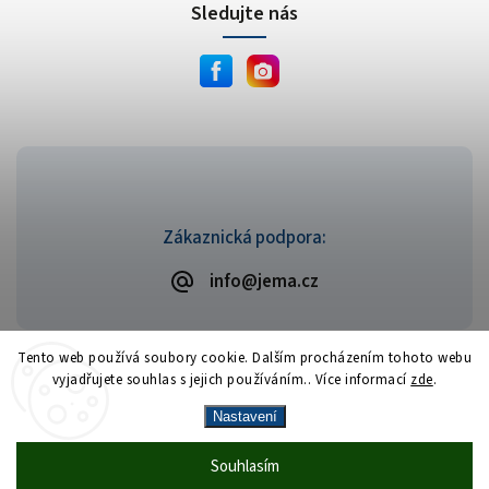
Sledujte nás
Zákaznická podpora:
info@jema.cz
Tento web používá soubory cookie. Dalším procházením tohoto webu
vyjadřujete souhlas s jejich používáním.. Více informací
zde
.
Copyright 2026
JEMA.cz
. Všechna práva vyhrazena.
Vytvořil
Shoptet
| Design
Shoptak.cz
Nastavení
Vrácení zboží zdarma
— celý srpen bez
Více
Souhlasím
🎁
·
poplatků
info