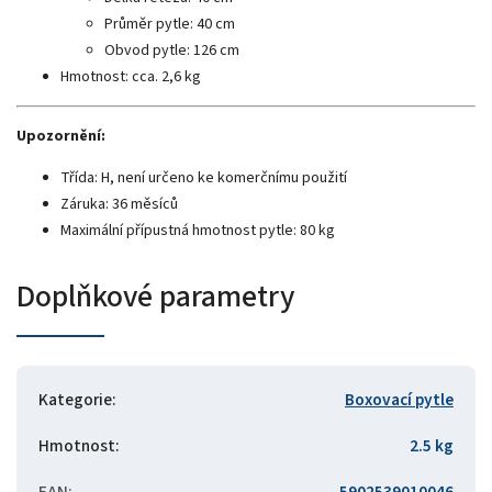
Průměr pytle: 40 cm
Obvod pytle: 126 cm
Hmotnost: cca. 2,6 kg
Upozornění:
Třída: H, není určeno ke komerčnímu použití
Záruka: 36 měsíců
Maximální přípustná hmotnost pytle: 80 kg
Doplňkové parametry
Kategorie
:
Boxovací pytle
Hmotnost
:
2.5 kg
EAN
:
5902539010046