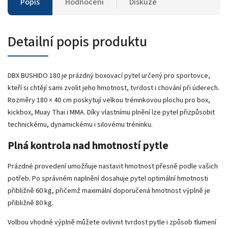
Popis
Hodnocení
Diskuze
Detailní popis produktu
DBX BUSHIDO 180 je prázdný boxovací pytel určený pro sportovce,
kteří si chtějí sami zvolit jeho hmotnost, tvrdost i chování při úderech.
Rozměry 180 × 40 cm poskytují velkou tréninkovou plochu pro box,
kickbox, Muay Thai i MMA. Díky vlastnímu plnění lze pytel přizpůsobit
technickému, dynamickému i silovému tréninku.
Plná kontrola nad hmotností pytle
Prázdné provedení umožňuje nastavit hmotnost přesně podle vašich
potřeb. Po správném naplnění dosahuje pytel optimální hmotnosti
přibližně 60 kg, přičemž maximální doporučená hmotnost výplně je
přibližně 80 kg.
Volbou vhodné výplně můžete ovlivnit tvrdost pytle i způsob tlumení