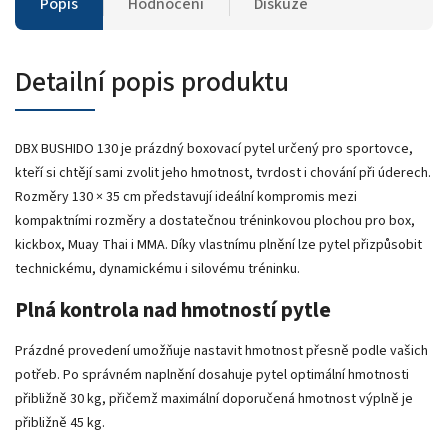
Popis
Hodnocení
Diskuze
Detailní popis produktu
DBX BUSHIDO 130 je prázdný boxovací pytel určený pro sportovce,
kteří si chtějí sami zvolit jeho hmotnost, tvrdost i chování při úderech.
Rozměry 130 × 35 cm představují ideální kompromis mezi
kompaktními rozměry a dostatečnou tréninkovou plochou pro box,
kickbox, Muay Thai i MMA. Díky vlastnímu plnění lze pytel přizpůsobit
technickému, dynamickému i silovému tréninku.
Plná kontrola nad hmotností pytle
Prázdné provedení umožňuje nastavit hmotnost přesně podle vašich
potřeb. Po správném naplnění dosahuje pytel optimální hmotnosti
přibližně 30 kg, přičemž maximální doporučená hmotnost výplně je
přibližně 45 kg.