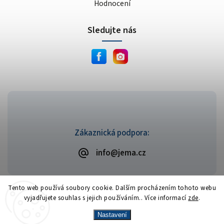
Hodnocení
Sledujte nás
Zákaznická podpora:
info@jema.cz
Tento web používá soubory cookie. Dalším procházením tohoto webu
vyjadřujete souhlas s jejich používáním.. Více informací
zde
.
Copyright 2026
JEMA.cz
. Všechna práva vyhrazena.
Vytvořil
Shoptet
| Design
Shoptak.cz
Nastavení