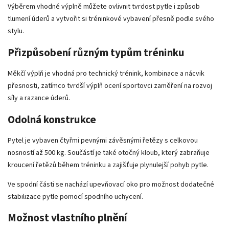
Výběrem vhodné výplně můžete ovlivnit tvrdost pytle i způsob
tlumení úderů a vytvořit si tréninkové vybavení přesně podle svého
stylu.
Přizpůsobení různým typům tréninku
Měkčí výplň je vhodná pro technický trénink, kombinace a nácvik
přesnosti, zatímco tvrdší výplň ocení sportovci zaměření na rozvoj
síly a razance úderů.
Odolná konstrukce
Pytel je vybaven čtyřmi pevnými závěsnými řetězy s celkovou
nosností až 500 kg. Součástí je také otočný kloub, který zabraňuje
kroucení řetězů během tréninku a zajišťuje plynulejší pohyb pytle.
Ve spodní části se nachází upevňovací oko pro možnost dodatečné
stabilizace pytle pomocí spodního uchycení.
Možnost vlastního plnění