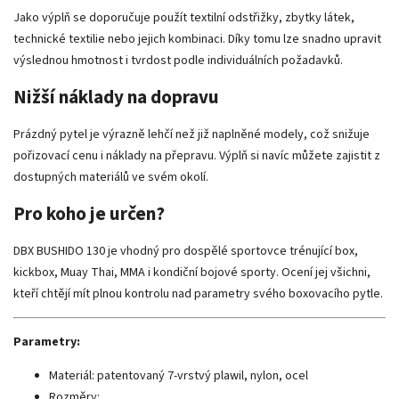
Jako výplň se doporučuje použít textilní odstřižky, zbytky látek,
technické textilie nebo jejich kombinaci. Díky tomu lze snadno upravit
výslednou hmotnost i tvrdost podle individuálních požadavků.
Nižší náklady na dopravu
Prázdný pytel je výrazně lehčí než již naplněné modely, což snižuje
pořizovací cenu i náklady na přepravu. Výplň si navíc můžete zajistit z
dostupných materiálů ve svém okolí.
Pro koho je určen?
DBX BUSHIDO 130 je vhodný pro dospělé sportovce trénující box,
kickbox, Muay Thai, MMA i kondiční bojové sporty. Ocení jej všichni,
kteří chtějí mít plnou kontrolu nad parametry svého boxovacího pytle.
Parametry:
Materiál: patentovaný 7-vrstvý plawil, nylon, ocel
Rozměry: