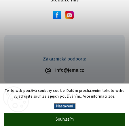
Zákaznická podpora:
info@jema.cz
Tento web používá soubory cookie. Dalším procházením tohoto webu
vyjadřujete souhlas s jejich používáním.. Více informací
zde
.
Copyright 2026
JEMA.cz
. Všechna práva vyhrazena.
Vytvořil
Shoptet
| Design
Shoptak.cz
Nastavení
Vrácení zboží zdarma
— celý srpen bez
Více
Souhlasím
🎁
·
poplatků
info