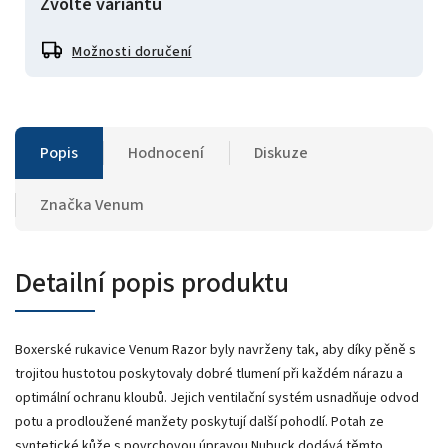
Zvolte variantu
Možnosti doručení
Popis
Hodnocení
Diskuze
Značka
Venum
Detailní popis produktu
Boxerské rukavice Venum Razor byly navrženy tak, aby díky pěně s
trojitou hustotou poskytovaly dobré tlumení při každém nárazu a
optimální ochranu kloubů. Jejich ventilační systém usnadňuje odvod
potu a prodloužené manžety poskytují další pohodlí. Potah ze
syntetické kůže s povrchovou úpravou Nubuck dodává těmto