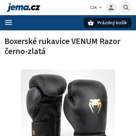
CZK
Prázdný košík
Hledat
Boxerské rukavice VENUM Razor
černo-zlatá