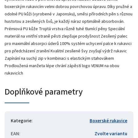
boxerským rukavicím velmi dobrou povrchovou úpravu. Díky pružné a
odolné PU kůži (vyrobené v Japonsku), směsi přírodních pěn s různou
hustotou a zesílených švů, je každý náraz optimálně absorbován.
Prémiová PU kůže Trojitá vrstva různě tuhé tlumící pěny Speciální
materiál na vnitřní straně pěsti zlepšuje prodyšnost Zesílený palec
pro maximální absorpci úderů 100% systém uchycení palce k rukavici
pro předcházení zranění Kvalitní zesílené švy zvyšují výdrž rukavic
Zapínání na suchý zip v kombinaci s elastickým stahovákem
Prodloužená manžeta lépe chrání zápěstí logo VENUM na obou
rukavicích
Doplňkové parametry
Kategorie
:
Boxerské rukavice
EAN
:
Zvolte variantu