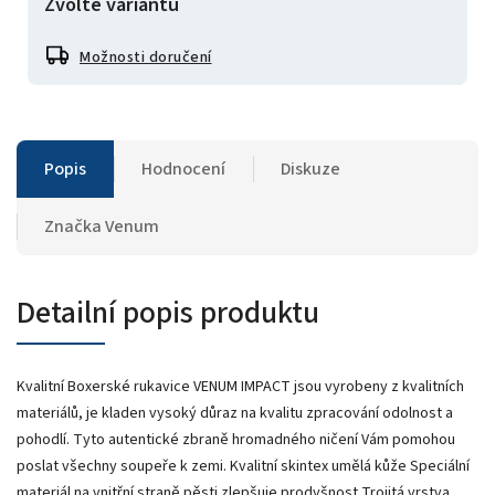
Zvolte variantu
Možnosti doručení
Popis
Hodnocení
Diskuze
Značka
Venum
Detailní popis produktu
Kvalitní Boxerské rukavice VENUM IMPACT jsou vyrobeny z kvalitních
materiálů, je kladen vysoký důraz na kvalitu zpracování odolnost a
pohodlí. Tyto autentické zbraně hromadného ničení Vám pomohou
poslat všechny soupeře k zemi. Kvalitní skintex umělá kůže Speciální
materiál na vnitřní straně pěsti zlepšuje prodyšnost Trojitá vrstva