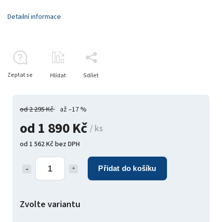
Detailní informace
Zeptat se
Hlídat
Sdílet
od 2 295 Kč
až –17 %
od
1 890 Kč
/ ks
od
1 562 Kč
bez DPH
Přidat do košíku
Zvolte variantu