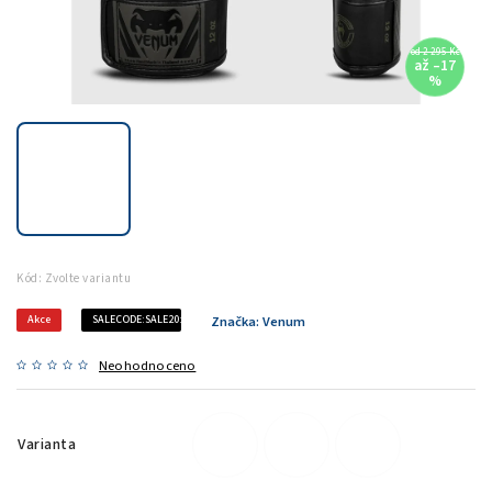
od 2 295 Kč
až –17
%
Kód:
Zvolte variantu
Akce
SALECODE:SALE20:20:%
Značka:
Venum
Neohodnoceno
Varianta