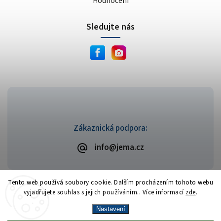
Hodnocení
Sledujte nás
Zákaznická podpora:
info@jema.cz
Tento web používá soubory cookie. Dalším procházením tohoto webu
vyjadřujete souhlas s jejich používáním.. Více informací
zde
.
Copyright 2026
JEMA.cz
. Všechna práva vyhrazena.
Vytvořil
Shoptet
| Design
Shoptak.cz
Nastavení