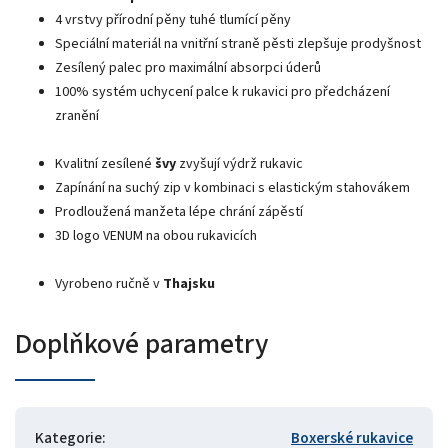
4 vrstvy přírodní pěny tuhé tlumící pěny
Speciální materiál na vnitřní straně pěsti zlepšuje prodyšnost
Zesílený palec pro maximální absorpci úderů
100% systém uchycení palce k rukavici pro předcházení
zranění
Kvalitní zesílené
švy
zvyšují výdrž rukavic
Zapínání na suchý zip v kombinaci s elastickým stahovákem
Prodloužená manžeta lépe chrání zápěstí
3D logo VENUM na obou rukavicích
Vyrobeno ručně v
Thajsku
Doplňkové parametry
Kategorie
:
Boxerské rukavice