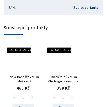
EAN
:
Zvolte variantu
Související produkty
SALECODE:SALE20:20:%
SALECODE:SALE20:20:%
Gelové bandáže Venum
Chránič zubů Venum
matná černá
Challenger bílo-modrá
465 Kč
399 Kč